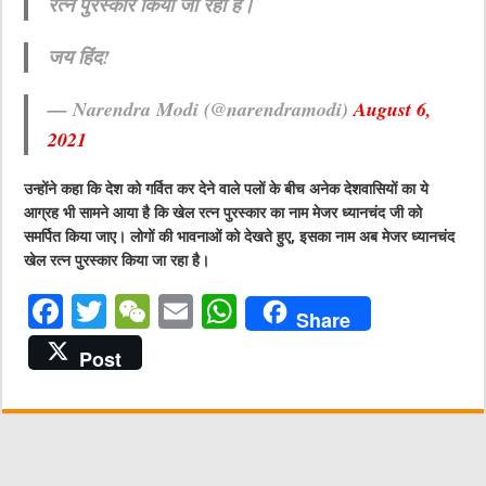
रत्न पुरस्कार किया जा रहा है।
जय हिंद!
— Narendra Modi (@narendramodi)
August 6,
2021
उन्होंने कहा कि देश को गर्वित कर देने वाले पलों के बीच अनेक देशवासियों का ये
आग्रह भी सामने आया है कि खेल रत्न पुरस्कार का नाम मेजर ध्यानचंद जी को
समर्पित किया जाए। लोगों की भावनाओं को देखते हुए, इसका नाम अब मेजर ध्यानचंद
खेल रत्न पुरस्कार किया जा रहा है।
F
T
W
E
W
Share
a
w
e
m
h
Post
c
it
C
ai
at
e
te
h
l
s
b
r
at
A
o
p