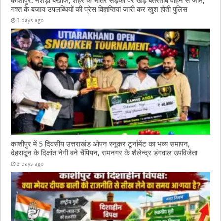
काशीपुर: नशेड़ी बेखौफ, शहर के भीतर सड़कों पर खड़े बेतरतीब वाहन से जाम,
गश्त के बजाय उपलब्धियों की प्रेस विज्ञप्तियां जारी कर खुश होती पुलिस
3 days ago
काशीपुर में 5 दिवसीय उत्तराखंड ओपन स्नूकर टूर्नामेंट का भव्य समापन,
देहरादून के दिक्षांत नेगी बने चैंपियन, रामनगर के शैलेन्द्र डंगवाल उपविजेता
3 days ago