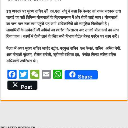
इस अवसर पर मुख्य सचिव डॉ. एस.एस. संधू ने कहा कि केन्द्र एवं राज्य सरकार द्वारा
चलाई जा रही विभिन्न योजनाओं के क्रियान्वयन में और तेजी लाई जाय। योजनाओं
का जन-जन तक लाभ पहुंचे यह सभी अधिकारियों की सामुहिक जिम्मेदारी है।
लाभार्थियों के आवेदनों की कमियों का त्वरित निस्तारण कर उनको योजनाओं का लाभ
दिया जाय। कार्यों में तेजी लाने के लिए सभी विभाग पोर्टल बेस्ड एप्रेच पर काम करें।
बैठक में अपर मुख्य सचिव आनंद बर्द्धन, प्रमुख सचिव एल फैनई, सचिव अमित नेगी,
आर मीनाक्षी सुंदरम, शैलैश बगोली, श्रीमती राधिका झा, रंजीत सिन्हा सहित वरिष्ठ
अधिकारी उपस्थित थे।
F
T
W
E
W
Share
a
w
e
m
h
Post
c
it
C
ai
at
e
te
h
l
s
b
r
at
A
o
p