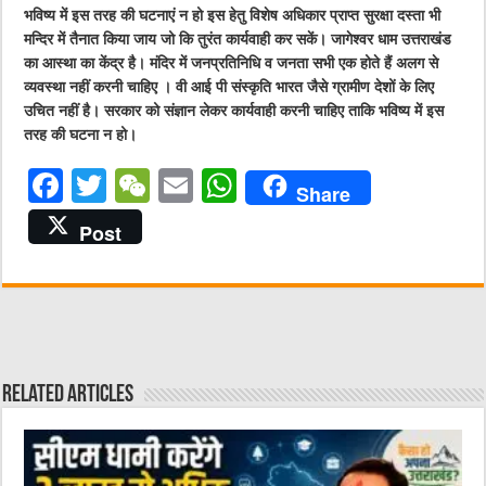
भविष्य में इस तरह की घटनाएं न हो इस हेतु विशेष अधिकार प्राप्त सुरक्षा दस्ता भी
मन्दिर में तैनात किया जाय जो कि तुरंत कार्यवाही कर सकें। जागेश्वर धाम उत्तराखंड
का आस्था का केंद्र है। मंदिर में जनप्रतिनिधि व जनता सभी एक होते हैं अलग से
व्यवस्था नहीं करनी चाहिए । वी आई पी संस्कृति भारत जैसे ग्रामीण देशों के लिए
उचित नहीं है। सरकार को संज्ञान लेकर कार्यवाही करनी चाहिए ताकि भविष्य में इस
तरह की घटना न हो।
F
T
W
E
W
Share
a
w
e
m
h
Post
c
it
C
ai
at
e
te
h
l
s
b
r
at
A
o
p
o
p
Related Articles
k