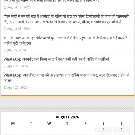
मैसेज से गुड मार्निंग तो ये लेख आपके ही लिये है, जरूर पढ़ें और फिर समझें
August 12, 2025
पीएम मोदी ने मन की बात में अल्मोड़ा के रक्षित से बात कर स्पेस टेक्नोलॉजी के काम की जानकारी
ली, सीएम धामी ने पीएम का उत्तराखंड से विशेष स्नेह बताया, देखिए बातचीत का पूरा वीडियो
August 25, 2024
काम की बात: आनलाइन पेमेंट करते हुए गलत खाते में पैसा पहुंच गया तो कैसे पा सकते हैं वापस?
जानिये पूरी प्रक्रिया
July 25, 2024
WhatsApp अकाउंट क्यों किया जाता है बैन? कभी नहीं करनी चाहिए ये गलतियां
April 27, 2024
WhatsApp: अब नॉर्मल काल की तरह डायल कर सकेंगे अनजान नंबर, जल्द रोलआउट होगा ये
फीचर
April 25, 2024
August 2026
M
T
W
T
F
S
S
1
2