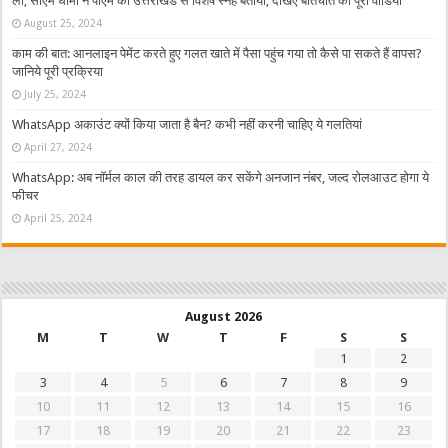
ली, सीएम धामी ने पीएम का उत्तराखंड से विशेष स्नेह बताया, देखिए बातचीत का पूरा वीडियो
August 25, 2024
काम की बात: आनलाइन पेमेंट करते हुए गलत खाते में पैसा पहुंच गया तो कैसे पा सकते हैं वापस?
जानिये पूरी प्रक्रिया
July 25, 2024
WhatsApp अकाउंट क्यों किया जाता है बैन? कभी नहीं करनी चाहिए ये गलतियां
April 27, 2024
WhatsApp: अब नॉर्मल काल की तरह डायल कर सकेंगे अनजान नंबर, जल्द रोलआउट होगा ये
फीचर
April 25, 2024
August 2026
M
T
W
T
F
S
S
1
2
3
4
5
6
7
8
9
10
11
12
13
14
15
16
17
18
19
20
21
22
23