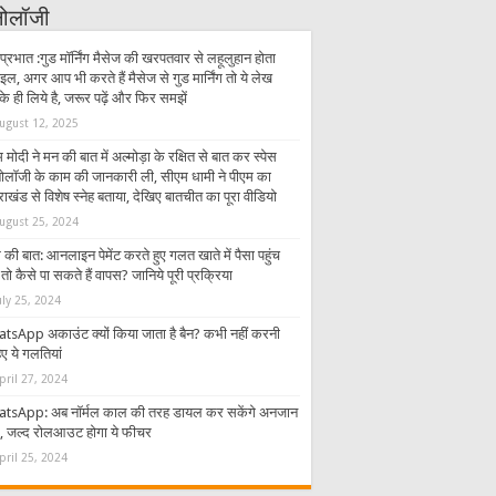
्नोलॉजी
प्रभात :गुड मॉर्निंग मैसेज की खरपतवार से लहूलुहान होता
इल, अगर आप भी करते हैं मैसेज से गुड मार्निंग तो ये लेख
 ही लिये है, जरूर पढ़ें और फिर समझें
ugust 12, 2025
 मोदी ने मन की बात में अल्मोड़ा के रक्षित से बात कर स्पेस
्नोलॉजी के काम की जानकारी ली, सीएम धामी ने पीएम का
राखंड से विशेष स्नेह बताया, देखिए बातचीत का पूरा वीडियो
ugust 25, 2024
की बात: आनलाइन पेमेंट करते हुए गलत खाते में पैसा पहुंच
तो कैसे पा सकते हैं वापस? जानिये पूरी प्रक्रिया
uly 25, 2024
tsApp अकाउंट क्यों किया जाता है बैन? कभी नहीं करनी
ए ये गलतियां
pril 27, 2024
tsApp: अब नॉर्मल काल की तरह डायल कर सकेंगे अनजान
र, जल्द रोलआउट होगा ये फीचर
pril 25, 2024