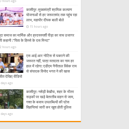
0 hours ago
काशीपुर :मुख्यमंत्री श्रमिक कल्याण
योजनाओं से हर जरूरतमंद तक पहुंच रहा
लाभ, महापौर दीपक बाली बोले
15 hours ago
ूदा समाज का मार्मिक और ह्रदयस्पर्शी पीड़ा का सच उजागर
ी कहानी :”पिता के हिस्से के दस मिनट”
2 hours ago
एस आई आर नोटिस से घबराने की
जरूरत नहीं, पात्र मतदाता का नाम हर
हाल में रहेगा: एडीएम नैनीताल विवेक राय
से संपादक विनोद भगत ने की खास
चीत देखिए वीडियो
 days ago
काशीपुर: नशेड़ी बेखौफ, शहर के भीतर
सड़कों पर खड़े बेतरतीब वाहन से जाम,
गश्त के बजाय उपलब्धियों की प्रेस
विज्ञप्तियां जारी कर खुश होती पुलिस
 days ago