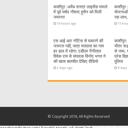
o
p
काशीपुर :अवैध शस्त्र लाइसेंस मामले
काशीपुर 
k
में पूर्व पार्षद नौशाद हुसैन को मिली
योजनाओं 
जमानत
रहा लाभ,
10 hours ago
15 hou
एस आई आर नोटिस से घबराने की
काशीपुर:
जरूरत नहीं, पात्र मतदाता का नाम
भीतर सड़
हर हाल में रहेगा: एडीएम नैनीताल
से जाम, 
विवेक राय से संपादक विनोद भगत ने
प्रेस विज
की खास बातचीत देखिए वीडियो
पुलिस
2 days ago
4 days
© Copyright 2018, All Rights Reserved
googlesyndication.com/ I).push({ google_ad_client: "pub-