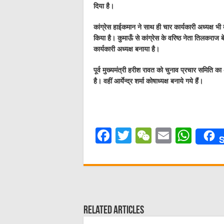
दिया है।
कांग्रेस हाईकमान ने साथ ही चार कार्यकारी अध्यक्ष भी बन
किया है। कुमाऊँ से कांग्रेस के वरिष्ठ नेता तिलकराज 
कार्यकारी अध्यक्ष बनाया है।
पूर्व मुख्यमंत्री हरीश रावत को चुनाव प्रचार समिति क
है। वहीं आर्येन्द्र शर्मा कोषाध्यक्ष बनाये गये हैं।
F
T
W
E
W
S
a
w
e
m
h
c
it
C
ai
at
e
te
h
l
s
b
r
at
A
Related Articles
o
p