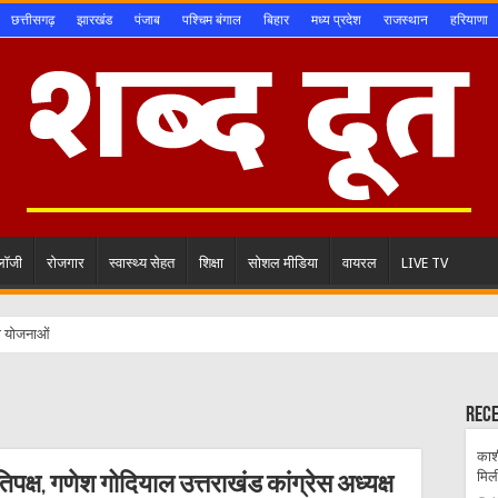
छत्तीसगढ़
झारखंड
पंजाब
पश्चिम बंगाल
बिहार
मध्य प्रदेश
राजस्थान
हरियाणा
ोलॉजी
रोजगार
स्वास्थ्य सेहत
शिक्षा
सोशल मीडिया
वायरल
LIVE TV
ाण योजनाओं से हर जरूर
Rec
काशी
मिल
तिपक्ष, गणेश गोदियाल उत्तराखंड कांग्रेस अध्यक्ष