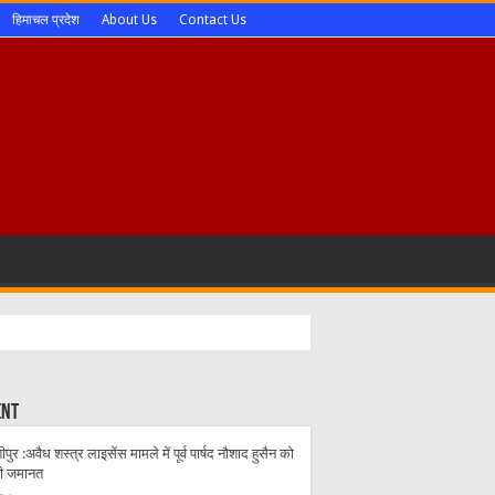
हिमाचल प्रदेश
About Us
Contact Us
ent
पुर :अवैध शस्त्र लाइसेंस मामले में पूर्व पार्षद नौशाद हुसैन को
ी जमानत