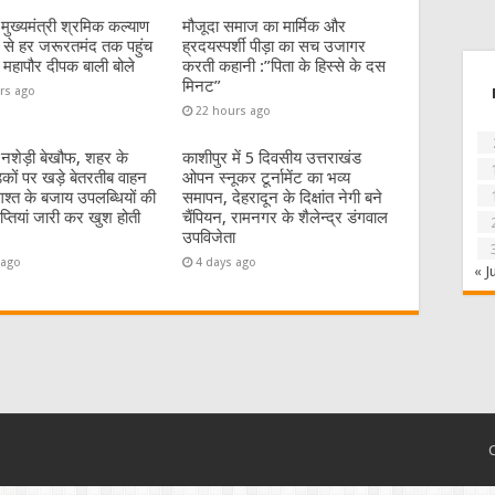
:मुख्यमंत्री श्रमिक कल्याण
मौजूदा समाज का मार्मिक और
से हर जरूरतमंद तक पहुंच
ह्रदयस्पर्शी पीड़ा का सच उजागर
 महापौर दीपक बाली बोले
करती कहानी :”पिता के हिस्से के दस
मिनट”
rs ago
22 hours ago
 नशेड़ी बेखौफ, शहर के
काशीपुर में 5 दिवसीय उत्तराखंड
कों पर खड़े बेतरतीब वाहन
ओपन स्नूकर टूर्नामेंट का भव्य
गश्त के बजाय उपलब्धियों की
समापन, देहरादून के दिक्षांत नेगी बने
्ञप्तियां जारी कर खुश होती
चैंपियन, रामनगर के शैलेन्द्र डंगवाल
उपविजेता
 ago
4 days ago
« J