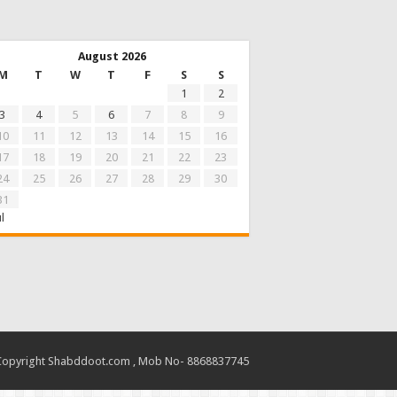
August 2026
M
T
W
T
F
S
S
1
2
3
4
5
6
7
8
9
10
11
12
13
14
15
16
17
18
19
20
21
22
23
24
25
26
27
28
29
30
31
ul
Copyright Shabddoot.com , Mob No- 8868837745