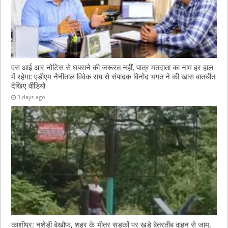
एस आई आर नोटिस से घबराने की जरूरत नहीं, पात्र मतदाता का नाम हर हाल
में रहेगा: एडीएम नैनीताल विवेक राय से संपादक विनोद भगत ने की खास बातचीत
देखिए वीडियो
3 days ago
काशीपुर: नशेड़ी बेखौफ, शहर के भीतर सड़कों पर खड़े बेतरतीब वाहन से जाम,