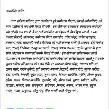
ऊधमसिंह राठौर
नगर पालिका परिवार द्वारा सेवानिवृत्त हुये पर्यावरण मित्रो (सफाई कर्मचारियों) को
नगर पालिका में भावभीनी विदाई दी गयी। इस मौके पर उत्तराखंड स्वच्छकार कर्मचारी
संघ (पंजी) रामनगर के बैनर तले आयोजित कार्यक्रम में सेवानिवृत्त सफाई नायक
कैलाश सिद्दार्थ, बांकेलाल, पर्यावरण मित्र रामदर्शन, नरेश चंद्र, राजेश ड्राइवर,
हरचरन, प्यारे, तारावती, सरोज देवीदास को पालिकाध्यक्ष हाजी मो.अकरम, ईओ मनोज
दास, सफाई निरीक्षक राजकुमार भारती, सफाई नायक हरलाल, सुनील कुमार के द्वारा
शॉल ओढ़ाकर व माल्यापर्ण करके विदाई दी गयी। इस मौके पर पालिकाध्यक्ष हाजी
मो.अकरम ने सेवानिवृत्त कर्मचारियों की कर्तव्यनिष्ठा को काबिले तारीफ बताते हुये उनके
सुखद भविष्य की कामना की। इस मौके पर सभासद दीपक चंद्र, सभासद पति डॉ.
ज़फर सैफ़ी, नदीम कुरेशी, पूर्व सभासद अश्वनी सिद्धार्थ, अनीता देवी, जुगेश अरोड़ा
बंटी, राजीव, निक्की, सुरेश लाल, शुभम उत्तम, विशाल वाल्मीकि, प्रीति, विनय कुमार,
मुकेश, अमन, विशाल वाल्मीकि, कुलदीप, रवि, दीपक आर्य, सुषमा, धर्मेन्द्र, संदीप,
विशाल , मालती, उषा, राजकुमार, राजेशवर, विकास, अरुण, अजय बब्लू, राहुल,
मनीष, ममता, अनुराधा, सोनू,मोनू, मीरा भारती आदि मौजूद रहे ।