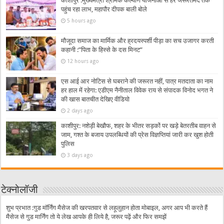
काशीपुर :मुख्यमंत्री श्रमिक कल्याण योजनाओं से हर जरूरतमंद तक
पहुंच रहा लाभ, महापौर दीपक बाली बोले
5 hours ago
मौजूदा समाज का मार्मिक और ह्रदयस्पर्शी पीड़ा का सच उजागर करती
कहानी :”पिता के हिस्से के दस मिनट”
12 hours ago
एस आई आर नोटिस से घबराने की जरूरत नहीं, पात्र मतदाता का नाम
हर हाल में रहेगा: एडीएम नैनीताल विवेक राय से संपादक विनोद भगत ने
की खास बातचीत देखिए वीडियो
2 days ago
काशीपुर: नशेड़ी बेखौफ, शहर के भीतर सड़कों पर खड़े बेतरतीब वाहन से
जाम, गश्त के बजाय उपलब्धियों की प्रेस विज्ञप्तियां जारी कर खुश होती
पुलिस
3 days ago
टेक्नोलॉजी
शुभ प्रभात :गुड मॉर्निंग मैसेज की खरपतवार से लहूलुहान होता मोबाइल, अगर आप भी करते हैं
मैसेज से गुड मार्निंग तो ये लेख आपके ही लिये है, जरूर पढ़ें और फिर समझें