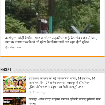
काशीपुर: नशेड़ी बेखौफ, शहर के भीतर सड़कों पर खड़े बेतरतीब वाहन से जाम,
गश्त के बजाय उपलब्धियों की प्रेस विज्ञप्तियां जारी कर खुश होती पुलिस
4 days ago
Recent
उत्तराखंड :कांग्रेस की नई कार्यकारिणी घोषित, 24 उपाध्यक्ष, 36
महासचिव और 107 सचिव बनाए गए, काशीपुर से डॉ दीपिका
गुड़िया,संदीप सहगल, इंदुमान को मिली महत्वपूर्ण जगह
11 hours ago
काशीपुर :अवैध शस्त्र लाइसेंस मामले में पूर्व पार्षद नौशाद हुसैन को मिली
जमानत