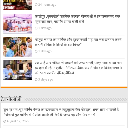
24 hours ago
काशीपुर :मुख्यमंत्री श्रमिक कल्याण योजनाओं से हर जरूरतमंद तक
पहुंच रहा लाभ, महापौर दीपक बाली बोले
1 day ago
मौजूदा समाज का मार्मिक और ह्रदयस्पर्शी पीड़ा का सच उजागर करती
कहानी :”पिता के हिस्से के दस मिनट”
1 day ago
एस आई आर नोटिस से घबराने की जरूरत नहीं, पात्र मतदाता का नाम
हर हाल में रहेगा: एडीएम नैनीताल विवेक राय से संपादक विनोद भगत ने
की खास बातचीत देखिए वीडियो
3 days ago
टेक्नोलॉजी
शुभ प्रभात :गुड मॉर्निंग मैसेज की खरपतवार से लहूलुहान होता मोबाइल, अगर आप भी करते हैं
मैसेज से गुड मार्निंग तो ये लेख आपके ही लिये है, जरूर पढ़ें और फिर समझें
August 12, 2025