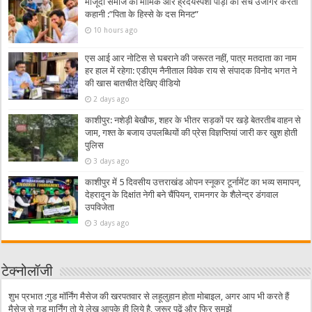
मौजूदा समाज का मार्मिक और ह्रदयस्पर्शी पीड़ा का सच उजागर करती
कहानी :”पिता के हिस्से के दस मिनट”
10 hours ago
एस आई आर नोटिस से घबराने की जरूरत नहीं, पात्र मतदाता का नाम
हर हाल में रहेगा: एडीएम नैनीताल विवेक राय से संपादक विनोद भगत ने
की खास बातचीत देखिए वीडियो
2 days ago
काशीपुर: नशेड़ी बेखौफ, शहर के भीतर सड़कों पर खड़े बेतरतीब वाहन से
जाम, गश्त के बजाय उपलब्धियों की प्रेस विज्ञप्तियां जारी कर खुश होती
पुलिस
3 days ago
काशीपुर में 5 दिवसीय उत्तराखंड ओपन स्नूकर टूर्नामेंट का भव्य समापन,
देहरादून के दिक्षांत नेगी बने चैंपियन, रामनगर के शैलेन्द्र डंगवाल
उपविजेता
3 days ago
टेक्नोलॉजी
शुभ प्रभात :गुड मॉर्निंग मैसेज की खरपतवार से लहूलुहान होता मोबाइल, अगर आप भी करते हैं
मैसेज से गुड मार्निंग तो ये लेख आपके ही लिये है, जरूर पढ़ें और फिर समझें