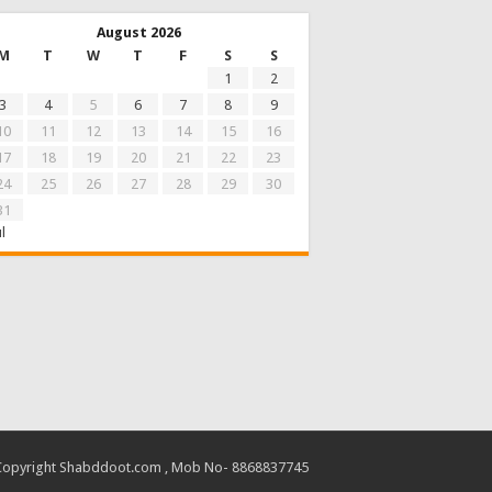
August 2026
M
T
W
T
F
S
S
1
2
3
4
5
6
7
8
9
10
11
12
13
14
15
16
17
18
19
20
21
22
23
24
25
26
27
28
29
30
31
ul
Copyright Shabddoot.com , Mob No- 8868837745