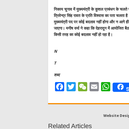
निकाय चुनाव में मुख्यमंत्री के कुशल प्रबंधन के चलते 
त्रिवेन्द्र सिंह रावत के प्रति विश्वास का पता चलता है।
मुख्यमंत्री पद पर कोई बदलाव नहीं होगा और न आगे ही होग
जाएगा। मनीष वर्मा ने कहा कि देहरादून में आयोजित बै
किसी तरह का कोई बदलाव नहीं हो रहा है।
N
T
शब्द
F
T
W
E
W
S
a
w
e
m
h
c
it
C
ai
at
e
te
h
l
s
Website Desi
b
r
at
A
Related Articles