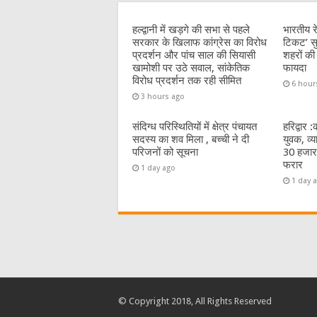
o
p
o
p
हल्द्वानी में खड़गे की सभा से पहले
भारतीय रे
सरकार के खिलाफ कांग्रेस का विरोध
टिकट’ स
k
प्रदर्शन और पांच साल की सियासी
शहरों की 
खामोशी पर उठे सवाल, सांकेतिक
फायदा
विरोध प्रदर्शन तक रही सीमित
6 hour
3 hours ago
संदिग्ध परिस्थितियों में क्षेत्र पंचायत
हरिद्वार 
सदस्य का शव मिला , बच्ची ने दी
युवक, व्
परिजनों को सूचना
30 हजार
फरार
1 day ago
1 day 
© Copyright 2018, All Rights Reserved