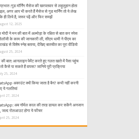
प्रभात :गुड मॉर्निंग मैसेज की खरपतवार से लहूलुहान होता
इल, अगर आप भी करते हैं मैसेज से गुड मार्निंग तो ये लेख
 ही लिये है, जरूर पढ़ें और फिर समझें
ugust 12, 2025
 मोदी ने मन की बात में अल्मोड़ा के रक्षित से बात कर स्पेस
्नोलॉजी के काम की जानकारी ली, सीएम धामी ने पीएम का
राखंड से विशेष स्नेह बताया, देखिए बातचीत का पूरा वीडियो
ugust 25, 2024
की बात: आनलाइन पेमेंट करते हुए गलत खाते में पैसा पहुंच
तो कैसे पा सकते हैं वापस? जानिये पूरी प्रक्रिया
uly 25, 2024
tsApp अकाउंट क्यों किया जाता है बैन? कभी नहीं करनी
ए ये गलतियां
pril 27, 2024
tsApp: अब नॉर्मल काल की तरह डायल कर सकेंगे अनजान
र, जल्द रोलआउट होगा ये फीचर
pril 25, 2024