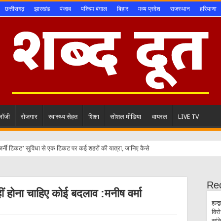
छत्तीसगढ़
झारखंड
पंजाब
पश्चिम बंगाल
बिहार
मध्य प्रदेश
राजस्थान
हरियाणा
ोलॉजी
रोजगार
स्वास्थ्य सेहत
शिक्षा
सोशल मीडिया
वायरल
LIVE TV
Re
हीं होना चाहिए कोई बदलाव :मनीष वर्मा
हल्द
विर
सां