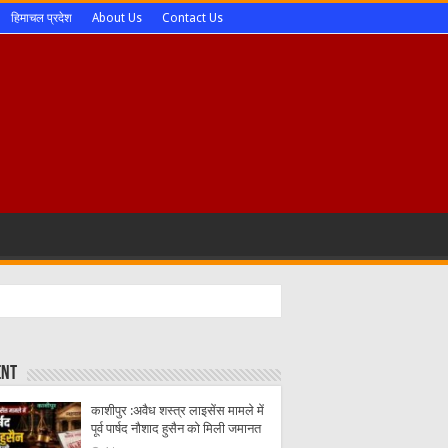
हिमाचल प्रदेश
About Us
Contact Us
ent
काशीपुर :अवैध शस्त्र लाइसेंस मामले में
पूर्व पार्षद नौशाद हुसैन को मिली जमानत