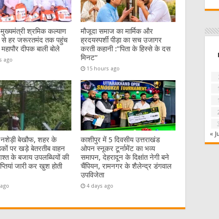
:मुख्यमंत्री श्रमिक कल्याण
मौजूदा समाज का मार्मिक और
से हर जरूरतमंद तक पहुंच
ह्रदयस्पर्शी पीड़ा का सच उजागर
 महापौर दीपक बाली बोले
करती कहानी :”पिता के हिस्से के दस
मिनट”
s ago
15 hours ago
« J
 नशेड़ी बेखौफ, शहर के
काशीपुर में 5 दिवसीय उत्तराखंड
कों पर खड़े बेतरतीब वाहन
ओपन स्नूकर टूर्नामेंट का भव्य
गश्त के बजाय उपलब्धियों की
समापन, देहरादून के दिक्षांत नेगी बने
्ञप्तियां जारी कर खुश होती
चैंपियन, रामनगर के शैलेन्द्र डंगवाल
उपविजेता
 ago
4 days ago