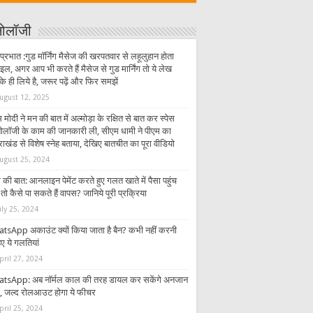
्नोलॉजी
प्रभात :गुड मॉर्निंग मैसेज की खरपतवार से लहूलुहान होता
इल, अगर आप भी करते हैं मैसेज से गुड मार्निंग तो ये लेख
 ही लिये है, जरूर पढ़ें और फिर समझें
ugust 12, 2025
 मोदी ने मन की बात में अल्मोड़ा के रक्षित से बात कर स्पेस
्नोलॉजी के काम की जानकारी ली, सीएम धामी ने पीएम का
राखंड से विशेष स्नेह बताया, देखिए बातचीत का पूरा वीडियो
ugust 25, 2024
की बात: आनलाइन पेमेंट करते हुए गलत खाते में पैसा पहुंच
तो कैसे पा सकते हैं वापस? जानिये पूरी प्रक्रिया
uly 25, 2024
tsApp अकाउंट क्यों किया जाता है बैन? कभी नहीं करनी
ए ये गलतियां
pril 27, 2024
tsApp: अब नॉर्मल काल की तरह डायल कर सकेंगे अनजान
र, जल्द रोलआउट होगा ये फीचर
pril 25, 2024