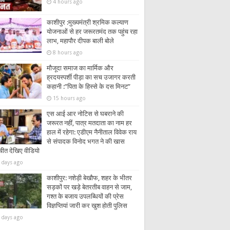
4 hours ago
काशीपुर :मुख्यमंत्री श्रमिक कल्याण
योजनाओं से हर जरूरतमंद तक पहुंच रहा
लाभ, महापौर दीपक बाली बोले
8 hours ago
मौजूदा समाज का मार्मिक और
ह्रदयस्पर्शी पीड़ा का सच उजागर करती
कहानी :”पिता के हिस्से के दस मिनट”
15 hours ago
एस आई आर नोटिस से घबराने की
जरूरत नहीं, पात्र मतदाता का नाम हर
हाल में रहेगा: एडीएम नैनीताल विवेक राय
से संपादक विनोद भगत ने की खास
चीत देखिए वीडियो
 days ago
काशीपुर: नशेड़ी बेखौफ, शहर के भीतर
सड़कों पर खड़े बेतरतीब वाहन से जाम,
गश्त के बजाय उपलब्धियों की प्रेस
विज्ञप्तियां जारी कर खुश होती पुलिस
 days ago