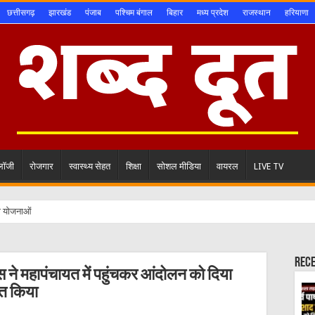
छत्तीसगढ़
झारखंड
पंजाब
पश्चिम बंगाल
बिहार
मध्य प्रदेश
राजस्थान
हरियाणा
ोलॉजी
रोजगार
स्वास्थ्य सेहत
शिक्षा
सोशल मीडिया
वायरल
LIVE TV
ाण योजनाओं से हर जरूरतम
Rec
ेस ने महापंचायत में पहुंचकर आंदोलन को दिया
ित किया