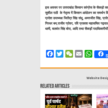
इस अवसर पर उत्तराखंड किसान कांग्रेस के सैकड़ो कार्
सुशील राठी के नेतृत्व में किसान आंदोलन का समर्थन क
प्रदेश उपाध्यक्ष जितेंद्र सिंह संधू, अमरजीत सिंह, प
गिरधर बम,राजीव ग्रोवर, रवि प्रकाश महासचिव गढ़वाल म
धामी, बलवंत सिंह बोरा, आदि तथा सैकड़ों पदाधिकारीयों
F
T
W
E
W
S
a
w
e
m
h
c
it
C
ai
at
e
te
h
l
s
Website Desi
b
r
at
A
Related Articles
o
p
o
p
k