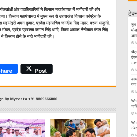
यकर्ताओं और पदाधिकारियों ने किसान महापंचायत में भागीदारी की और
टेक
िया। किसान महापंचायत मे मुख्य रूप से उत्तराखंड किसान कांग्रेस के
्रदेश महामंत्री अमन कुमार, प्रदेश महासचिव जगदीश सिंह महार, वरुण भाकुनी,
शुभ 
ंडल, प्रदेश प्रवक्ता कमान सिंह धामी, जिला अध्यक्ष नैनीताल मंगल सिंह
मोबा
आपके
 ने किसान होने के नाते भागीदारी की।
A
पीएम
टेक
उत्त
hare
Post
A
काम 
गया 
J
gn By Mytesta +91 8809666000
Wha
चाहि
A
Wha
नंब
A