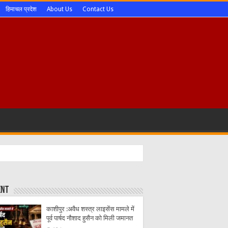
हिमाचल प्रदेश
About Us
Contact Us
ent
काशीपुर :अवैध शस्त्र लाइसेंस मामले में
पूर्व पार्षद नौशाद हुसैन को मिली जमानत