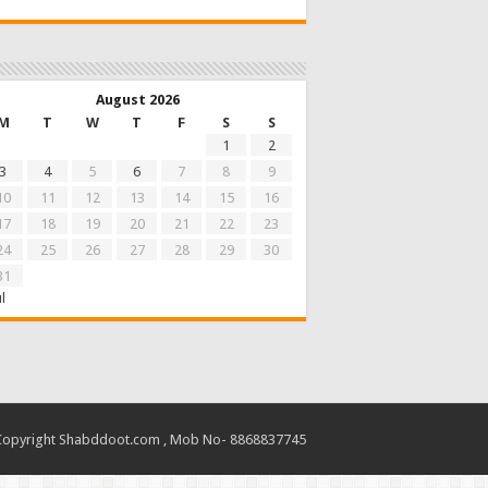
August 2026
M
T
W
T
F
S
S
1
2
3
4
5
6
7
8
9
10
11
12
13
14
15
16
17
18
19
20
21
22
23
24
25
26
27
28
29
30
31
ul
Copyright Shabddoot.com , Mob No- 8868837745