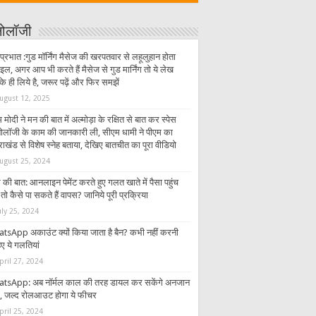
्नोलॉजी
प्रभात :गुड मॉर्निंग मैसेज की खरपतवार से लहूलुहान होता
इल, अगर आप भी करते हैं मैसेज से गुड मार्निंग तो ये लेख
 ही लिये है, जरूर पढ़ें और फिर समझें
ugust 12, 2025
 मोदी ने मन की बात में अल्मोड़ा के रक्षित से बात कर स्पेस
्नोलॉजी के काम की जानकारी ली, सीएम धामी ने पीएम का
राखंड से विशेष स्नेह बताया, देखिए बातचीत का पूरा वीडियो
ugust 25, 2024
की बात: आनलाइन पेमेंट करते हुए गलत खाते में पैसा पहुंच
तो कैसे पा सकते हैं वापस? जानिये पूरी प्रक्रिया
uly 25, 2024
tsApp अकाउंट क्यों किया जाता है बैन? कभी नहीं करनी
ए ये गलतियां
pril 27, 2024
tsApp: अब नॉर्मल काल की तरह डायल कर सकेंगे अनजान
र, जल्द रोलआउट होगा ये फीचर
pril 25, 2024