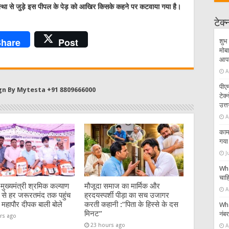
आस्था से जुड़े इस पीपल के पेड़ को आखिर किसके कहने पर कटवाया गया है।
टेक
hare
Post
शुभ 
मोबा
आपके
A
पीएम
gn By Mytesta +91 8809666000
टेक
उत्त
A
काम 
गया 
J
Wha
चाहि
:मुख्यमंत्री श्रमिक कल्याण
मौजूदा समाज का मार्मिक और
A
से हर जरूरतमंद तक पहुंच
ह्रदयस्पर्शी पीड़ा का सच उजागर
 महापौर दीपक बाली बोले
करती कहानी :”पिता के हिस्से के दस
Wha
मिनट”
नंब
rs ago
23 hours ago
A