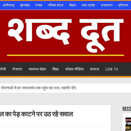
छत्तीसगढ़
झारखंड
पंजाब
पश्चिम बंगाल
बिहार
मध्य प्रदेश
राजस्थान
हरियाणा
ोलॉजी
रोजगार
स्वास्थ्य सेहत
शिक्षा
सोशल मीडिया
वायरल
LIVE TV
Rec
पल का पेड़ काटने पर उठ रहे सवाल