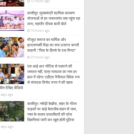
12 hours ago
काशीपुर :मुख्यमंत्री श्रमिक कल्याण
योजनाओं से हर जरूरतमंद तक पहुंच रहा
लाभ, महापौर दीपक बाली बोले
16 hours ago
मौजूदा समाज का मार्मिक और
ह्रदयस्पर्शी पीड़ा का सच उजागर करती
कहानी :”पिता के हिस्से के दस मिनट”
23 hours ago
एस आई आर नोटिस से घबराने की
जरूरत नहीं, पात्र मतदाता का नाम हर
हाल में रहेगा: एडीएम नैनीताल विवेक राय
से संपादक विनोद भगत ने की खास
चीत देखिए वीडियो
 days ago
काशीपुर: नशेड़ी बेखौफ, शहर के भीतर
सड़कों पर खड़े बेतरतीब वाहन से जाम,
गश्त के बजाय उपलब्धियों की प्रेस
विज्ञप्तियां जारी कर खुश होती पुलिस
 days ago