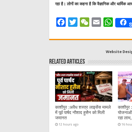
रहा है। लोगों का कहना है कि वैज्ञानिक और धार्मिक 
F
T
W
E
W
S
a
w
e
m
h
c
it
C
ai
at
e
te
h
l
s
Website Desi
b
r
at
A
Related Articles
o
p
o
p
k
काशीपुर :अवैध शस्त्र लाइसेंस मामले
काशीपुर 
में पूर्व पार्षद नौशाद हुसैन को मिली
योजनाओं 
जमानत
रहा लाभ,
12 hours ago
16 hou