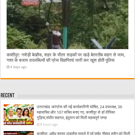
काशीपुर: नशेड़ी बेखौफ, शहर के भीतर सड़कों पर खड़े बेतरतीब वाहन से जाम,
गश्त के बजाय उपलब्धियों की प्रेस विज्ञप्तियां जारी कर खुश होती पुलिस
4 days ago
Recent
उत्तराखंड :कांग्रेस की नई कार्यकारिणी घोषित, 24 उपाध्यक्ष, 36
महासचिव और 107 सचिव बनाए गए, काशीपुर से डॉ दीपिका
गुड़िया,संदीप सहगल, इंदुमान को मिली महत्वपूर्ण जगह
8 hours ago
काशीपुर :अवैध शस्त्र लाइसेंस मामले में पूर्व पार्षद नौशाद हुसैन को मिली