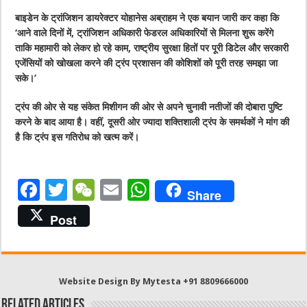
बाइडेन के ट्रांजिशन डायरेक्टर योहानेस अब्राहम ने एक बयान जारी कर कहा कि
‘आने वाले दिनों में, ट्रांजिशन अधिकारी फेडरल अधिकारियों से मिलना शुरू करेंगे
ताकि महामारी को लेकर हो रहे काम, राष्ट्रीय सुरक्षा हितों पर पूरी डिटेल और सरकारी
एजेंसियों को खोखला करने की ट्रंप प्रशासन की कोशिशों को पूरी तरह समझा जा
सके।’
ट्रंप की ओर से यह संकेत मिशीगन की ओर से अपने चुनावी नतीजों की दोबारा पुष्टि
करने के बाद आया है। वहीं, दूसरी ओर ज्यादा शक्तिशाली ट्रंप के समर्थकों ने मांग की
है कि ट्रंप इस गतिरोध को खत्म करें।
F
T
W
E
W
Share
a
w
e
m
h
Post
c
it
C
ai
at
e
te
h
l
s
b
r
at
A
Website Design By Mytesta +91 8809666000
o
p
Related Articles