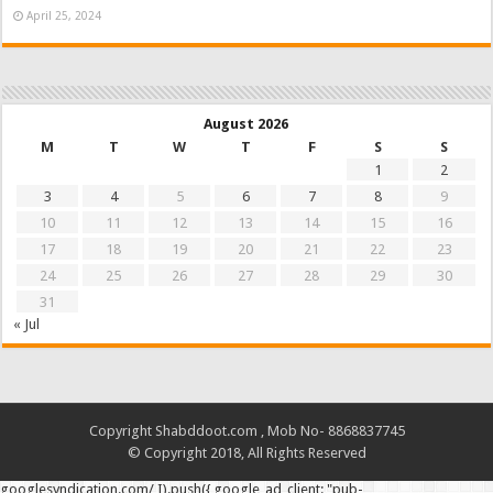
April 25, 2024
August 2026
M
T
W
T
F
S
S
1
2
3
4
5
6
7
8
9
10
11
12
13
14
15
16
17
18
19
20
21
22
23
24
25
26
27
28
29
30
31
« Jul
Copyright Shabddoot.com , Mob No- 8868837745
© Copyright 2018, All Rights Reserved
googlesyndication.com/ I).push({ google_ad_client: "pub-