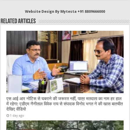
e
te
h
l
s
b
r
at
A
Website Design By Mytesta +91 8809666000
o
p
Related Articles
o
p
k
एस आई आर नोटिस से घबराने की जरूरत नहीं, पात्र मतदाता का नाम हर हाल
में रहेगा: एडीएम नैनीताल विवेक राय से संपादक विनोद भगत ने की खास बातचीत
देखिए वीडियो
1 day ago