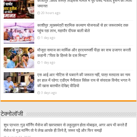
काशीपुर :अवैध शस्त्र लाइसेंस मामले में पूर्व पार्षद नौशाद हुसैन को मिली
जमानत
20 hours ago
काशीपुर :मुख्यमंत्री श्रमिक कल्याण योजनाओं से हर जरूरतमंद तक
पहुंच रहा लाभ, महापौर दीपक बाली बोले
1 day ago
मौजूदा समाज का मार्मिक और ह्रदयस्पर्शी पीड़ा का सच उजागर करती
कहानी :”पिता के हिस्से के दस मिनट”
1 day ago
एस आई आर नोटिस से घबराने की जरूरत नहीं, पात्र मतदाता का नाम
हर हाल में रहेगा: एडीएम नैनीताल विवेक राय से संपादक विनोद भगत ने
की खास बातचीत देखिए वीडियो
3 days ago
टेक्नोलॉजी
शुभ प्रभात :गुड मॉर्निंग मैसेज की खरपतवार से लहूलुहान होता मोबाइल, अगर आप भी करते हैं
मैसेज से गुड मार्निंग तो ये लेख आपके ही लिये है, जरूर पढ़ें और फिर समझें