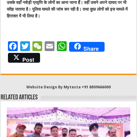
उसके वहाँ नशेड़ी प्रवृत्ति के लोगों का आना जाना हैं। वहीं उसने अपने दामाद पर भी
संदेह जताया है। पुलिस मामले की जांच कर रही है। तथा कुछ लोगों को इस मामले में
हिरासत में भी लिया है।
F
T
W
E
W
Share
a
w
e
m
h
Post
c
it
C
ai
at
e
te
h
l
s
b
r
at
A
Website Design By Mytesta +91 8809666000
o
p
Related Articles
o
p
k