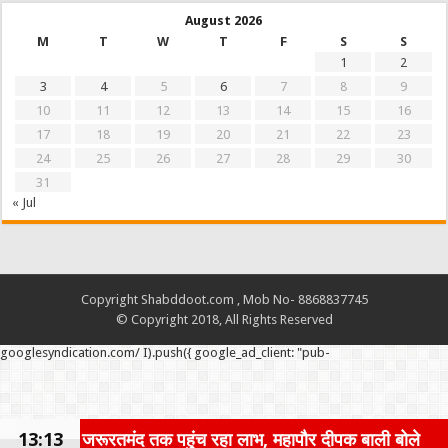
August 2026
M
T
W
T
F
S
S
1
2
3
4
5
6
7
8
9
10
11
12
13
14
15
16
17
18
19
20
21
22
23
24
25
26
27
28
29
30
31
« Jul
Copyright Shabddoot.com , Mob No- 8868837745
© Copyright 2018, All Rights Reserved
googlesyndication.com/ I).push({ google_ad_client: "pub-
जरूरतमंद तक पहुंच रहा लाभ, महापौर दीपक बाली बोले
13:13
मौजूदा स