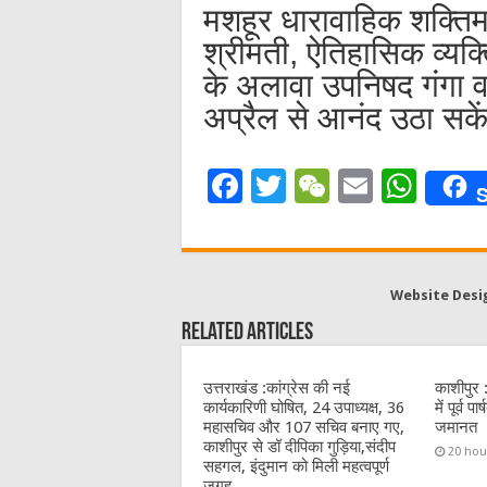
मशहूर धारावाहिक शक्तिम
श्रीमती, ऐतिहासिक व्यक
के अलावा उपनिषद गंगा 
अप्रैल से आनंद उठा सके
F
T
W
E
W
S
a
w
e
m
h
c
it
C
ai
at
e
te
h
l
s
Website Desi
b
r
at
A
Related Articles
o
p
o
p
उत्तराखंड :कांग्रेस की नई
काशीपुर 
कार्यकारिणी घोषित, 24 उपाध्यक्ष, 36
में पूर्व 
k
महासचिव और 107 सचिव बनाए गए,
जमानत
काशीपुर से डॉ दीपिका गुड़िया,संदीप
20 hou
सहगल, इंदुमान को मिली महत्वपूर्ण
जगह