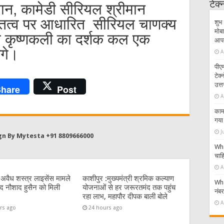
टेक
ान, कामेडी सीरियल श्रीमान
्तित्व पर आधारित सीरियल चाणक्य
शुभ 
मोबा
व कृष्णकली का दर्शक कल एक
आपके
ंगे।
A
पीएम
टेक
उत्त
hare
Post
A
काम 
गया 
J
gn By Mytesta +91 8809666000
Wha
चाहि
A
:अवैध शस्त्र लाइसेंस मामले
काशीपुर :मुख्यमंत्री श्रमिक कल्याण
Wha
पार्षद नौशाद हुसैन को मिली
योजनाओं से हर जरूरतमंद तक पहुंच
नंब
रहा लाभ, महापौर दीपक बाली बोले
A
rs ago
24 hours ago