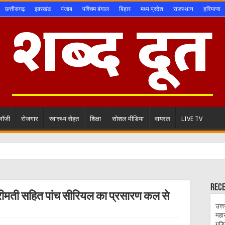
छत्तीसगढ़
झारखंड
पंजाब
पश्चिम बंगाल
बिहार
मध्य प्रदेश
राजस्थान
हरियाणा
ोलॉजी
रोजगार
स्वास्थ्य सेहत
शिक्षा
सोशल मीडिया
वायरल
LIVE TV
Rec
श्रीमती सहित पांच सीरियल का प्रसारण कल से
उत्त
महा
गुड़