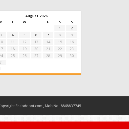
August 2026
M
T
W
T
F
S
S
1
2
3
4
5
6
7
8
9
10
11
12
13
14
15
16
17
18
19
20
21
22
23
24
25
26
27
28
29
30
31
ul
Copyright Shabddoot.com , Mob No- 8868837745