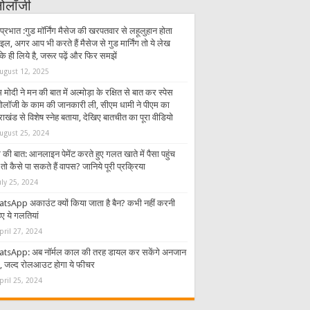
्नोलॉजी
प्रभात :गुड मॉर्निंग मैसेज की खरपतवार से लहूलुहान होता
इल, अगर आप भी करते हैं मैसेज से गुड मार्निंग तो ये लेख
 ही लिये है, जरूर पढ़ें और फिर समझें
ugust 12, 2025
 मोदी ने मन की बात में अल्मोड़ा के रक्षित से बात कर स्पेस
्नोलॉजी के काम की जानकारी ली, सीएम धामी ने पीएम का
राखंड से विशेष स्नेह बताया, देखिए बातचीत का पूरा वीडियो
ugust 25, 2024
की बात: आनलाइन पेमेंट करते हुए गलत खाते में पैसा पहुंच
तो कैसे पा सकते हैं वापस? जानिये पूरी प्रक्रिया
uly 25, 2024
tsApp अकाउंट क्यों किया जाता है बैन? कभी नहीं करनी
ए ये गलतियां
pril 27, 2024
tsApp: अब नॉर्मल काल की तरह डायल कर सकेंगे अनजान
र, जल्द रोलआउट होगा ये फीचर
pril 25, 2024