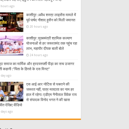
 hours ago
काशीपुर :अवैध शस्त्र लाइसेंस मामले में
पूर्व पार्षद नौशाद हुसैन को मिली जमानत
20 hours ago
काशीपुर :मुख्यमंत्री श्रमिक कल्याण
योजनाओं से हर जरूरतमंद तक पहुंच रहा
लाभ, महापौर दीपक बाली बोले
24 hours ago
ूदा समाज का मार्मिक और ह्रदयस्पर्शी पीड़ा का सच उजागर
ी कहानी :”पिता के हिस्से के दस मिनट”
 day ago
एस आई आर नोटिस से घबराने की
जरूरत नहीं, पात्र मतदाता का नाम हर
हाल में रहेगा: एडीएम नैनीताल विवेक राय
से संपादक विनोद भगत ने की खास
चीत देखिए वीडियो
 days ago