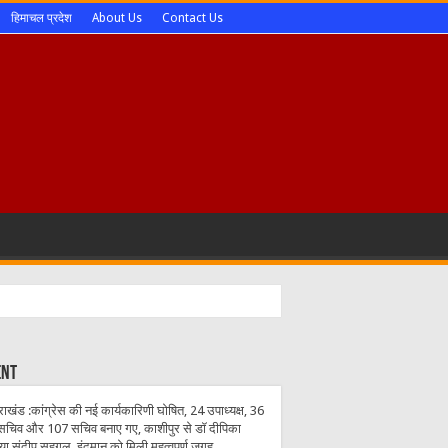
हिमाचल प्रदेश
About Us
Contact Us
ent
राखंड :कांग्रेस की नई कार्यकारिणी घोषित, 24 उपाध्यक्ष, 36
सचिव और 107 सचिव बनाए गए, काशीपुर से डॉ दीपिका
िया,संदीप सहगल, इंदुमान को मिली महत्वपूर्ण जगह