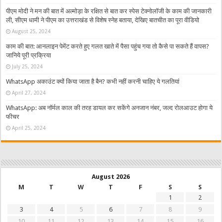
पीएम मोदी ने मन की बात में अल्मोड़ा के रक्षित से बात कर स्पेस टेक्नोलॉजी के काम की जानकारी
ली, सीएम धामी ने पीएम का उत्तराखंड से विशेष स्नेह बताया, देखिए बातचीत का पूरा वीडियो
August 25, 2024
काम की बात: आनलाइन पेमेंट करते हुए गलत खाते में पैसा पहुंच गया तो कैसे पा सकते हैं वापस?
जानिये पूरी प्रक्रिया
July 25, 2024
WhatsApp अकाउंट क्यों किया जाता है बैन? कभी नहीं करनी चाहिए ये गलतियां
April 27, 2024
WhatsApp: अब नॉर्मल काल की तरह डायल कर सकेंगे अनजान नंबर, जल्द रोलआउट होगा ये
फीचर
April 25, 2024
August 2026
M
T
W
T
F
S
S
1
2
3
4
5
6
7
8
9
10
11
12
13
14
15
16