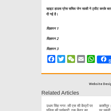
व्हाइट हाउस प्रेस सचिव जेन साकी ने ट्वीट करके बताय
दी गई है।
विज्ञापन 1
विज्ञापन 2
विज्ञापन 3
F
T
W
E
W
S
a
w
e
m
h
c
it
C
ai
at
e
te
h
l
s
Website Desi
b
r
at
A
Related Articles
o
p
o
p
उधम सिंह नगर :सी एस सी केंद्रों पर
काशीपुर 
पुलिस की छापेमारी, एक केंद्र का
पर पहली 