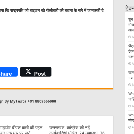
टेक
ा कि राष्ट्रपति जो बाइडन को गोलीबारी की घटना के बारे में जानकारी दे
शुभ 
मोबा
आपके
A
पीएम
टेक
उत्त
A
hare
Post
काम 
गया 
J
Wha
चाहि
gn By Mytesta +91 8809666000
A
Wha
नंब
:महापौर दीपक बाली की पहल
उत्तराखंड :कांग्रेस की नई
A
बार एक मंच पर जुटे
कार्यकारिणी घोषित, 24 उपाध्यक्ष, 36