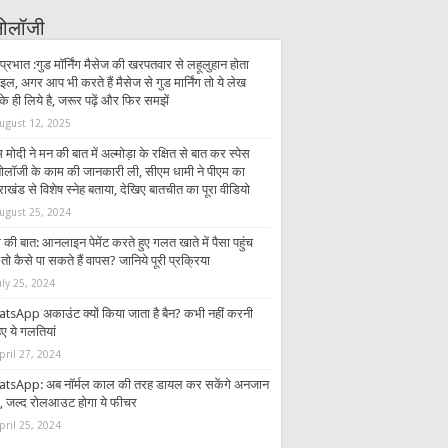
्नोलॉजी
प्रभात :गुड मॉर्निंग मैसेज की खरपतवार से लहूलुहान होता
इल, अगर आप भी करते हैं मैसेज से गुड मार्निंग तो ये लेख
 ही लिये है, जरूर पढ़ें और फिर समझें
ugust 12, 2025
 मोदी ने मन की बात में अल्मोड़ा के रक्षित से बात कर स्पेस
्नोलॉजी के काम की जानकारी ली, सीएम धामी ने पीएम का
राखंड से विशेष स्नेह बताया, देखिए बातचीत का पूरा वीडियो
ugust 25, 2024
की बात: आनलाइन पेमेंट करते हुए गलत खाते में पैसा पहुंच
तो कैसे पा सकते हैं वापस? जानिये पूरी प्रक्रिया
uly 25, 2024
tsApp अकाउंट क्यों किया जाता है बैन? कभी नहीं करनी
ए ये गलतियां
pril 27, 2024
tsApp: अब नॉर्मल काल की तरह डायल कर सकेंगे अनजान
र, जल्द रोलआउट होगा ये फीचर
pril 25, 2024