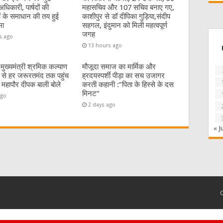
धिकारी, पार्षदों की
महासचिव और 107 सचिव बनाए गए,
 के समाधान की तय हुई
काशीपुर से डॉ दीपिका गुड़िया,संदीप
मा
सहगल, इंदुमान को मिली महत्वपूर्ण
जगह
s ago
13 hours ago
:मुख्यमंत्री श्रमिक कल्याण
मौजूदा समाज का मार्मिक और
से हर जरूरतमंद तक पहुंच
ह्रदयस्पर्शी पीड़ा का सच उजागर
 महापौर दीपक बाली बोले
करती कहानी :”पिता के हिस्से के दस
मिनट”
ago
2 days ago
« J