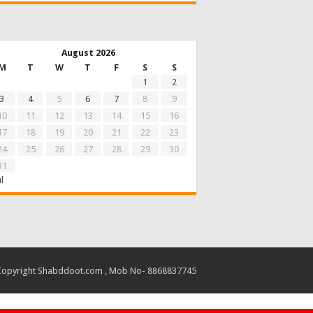
August 2026
M
T
W
T
F
S
S
1
2
3
4
5
6
7
8
9
10
11
12
13
14
15
16
17
18
19
20
21
22
23
24
25
26
27
28
29
30
31
ul
Copyright Shabddoot.com , Mob No- 8868837745