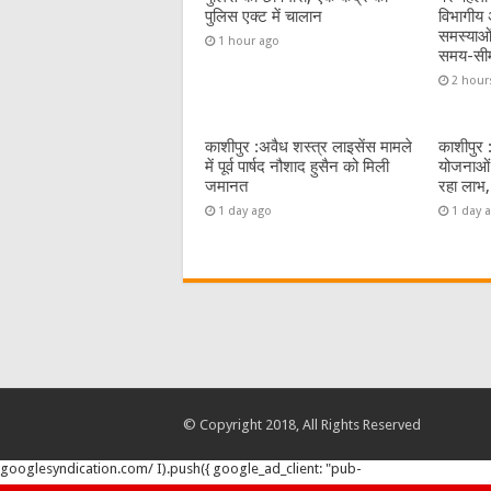
k
पुलिस एक्ट में चालान
विभागीय अ
समस्याओं
1 hour ago
समय-सी
2 hour
काशीपुर :अवैध शस्त्र लाइसेंस मामले
काशीपुर 
में पूर्व पार्षद नौशाद हुसैन को मिली
योजनाओं 
जमानत
रहा लाभ,
1 day ago
1 day 
© Copyright 2018, All Rights Reserved
googlesyndication.com/ I).push({ google_ad_client: "pub-