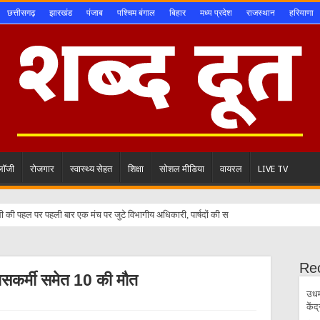
छत्तीसगढ़
झारखंड
पंजाब
पश्चिम बंगाल
बिहार
मध्य प्रदेश
राजस्थान
हरियाणा
ोलॉजी
रोजगार
स्वास्थ्य सेहत
शिक्षा
सोशल मीडिया
वायरल
LIVE TV
ी की पहल पर पहली बार एक मंच पर जुटे विभागीय अधिकारी, पार्षदों की समस्याओं के समाधान की त
Re
पुलिसकर्मी समेत 10 की मौत
उधम
केंद