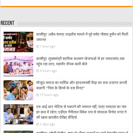
Recent
काशीपुर :अवैध शस्त्र लाइसेंस मामले में पूर्व पार्षद नौशाद हुसैन को मिली
जमानत
1 hour ago
काशीपुर :मुख्यमंत्री श्रमिक कल्याण योजनाओं से हर जरूरतमंद तक
पहुंच रहा लाभ, महापौर दीपक बाली बोले
6 hours ago
मौजूदा समाज का मार्मिक और ह्रदयस्पर्शी पीड़ा का सच उजागर करती
कहानी :”पिता के हिस्से के दस मिनट”
13 hours ago
एस आई आर नोटिस से घबराने की जरूरत नहीं, पात्र मतदाता का नाम
हर हाल में रहेगा: एडीएम नैनीताल विवेक राय से संपादक विनोद भगत ने
की खास बातचीत देखिए वीडियो
2 days ago