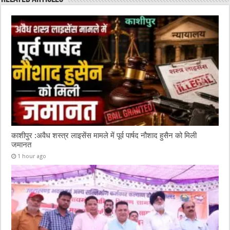
o
p
k
काशीपुर :अवैध शस्त्र लाइसेंस मामले में पूर्व पार्षद नौशाद हुसैन को मिली
जमानत
1 hour ago