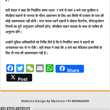
श्री बंसल ने कहा कि निर्धारित समय प्रातः 7 बजे से सायं 4 बजे तक दुपहिया व
चैपहियां वाहनों से जनपद के भीतर आवागमन के लिए अब किसी भी प्रकार के पास की
कोई आवश्यकता नही होगी। मगर मास्क पहनें वाहनों मे सोशल डिस्टेंस, सेनेटाइजेशन
नियमों का पूर्ण अनुपालन अनिवार्य होगा, चौपहिया वाहन चालक के साथ दो व्यक्ति ही
अनुमन्य होंगे।
उन्होने पुलिस अधिकारियों को निर्देश दिये है कि वे निर्धारित समय मे वाहनों को
अनावश्यक रूप से ना रोकें। श्री बंसल ने कहा कि 4 बजे बाद मेडिकल इमरजैंसी के
लिए भी पास की आवश्यकता नही है।
F
T
W
E
W
Share
a
w
e
m
h
Post
c
it
C
ai
at
e
te
h
l
s
b
r
at
A
Website Design By Mytesta +91 8809666000
o
p
Related Articles