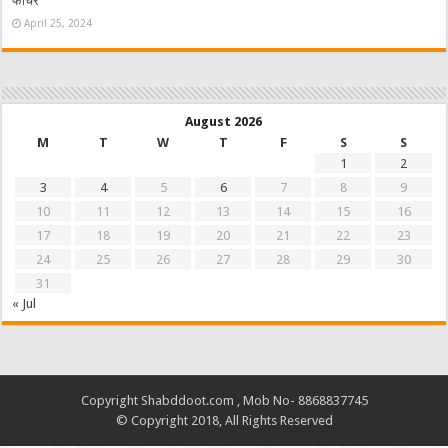
फीचर
April 25, 2024
August 2026
M
T
W
T
F
S
S
1
2
3
4
5
6
7
8
9
10
11
12
13
14
15
16
17
18
19
20
21
22
23
24
25
26
27
28
29
30
31
« Jul
Copyright Shabddoot.com , Mob No- 8868837745
© Copyright 2018, All Rights Reserved