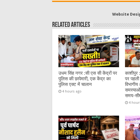
c
it
C
ai
at
e
te
h
l
s
Website Desi
b
r
at
A
Related Articles
o
p
o
p
k
उधम सिंह नगर :सी एस सी केंद्रों पर
काशीपुर 
पुलिस की छापेमारी, एक केंद्र का
पर पहली 
पुलिस एक्ट में चालान
विभागीय अ
समस्याओं
4 hours ago
समय-सी
4 hour