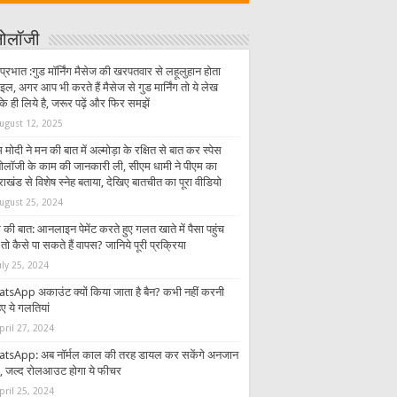
्नोलॉजी
प्रभात :गुड मॉर्निंग मैसेज की खरपतवार से लहूलुहान होता
इल, अगर आप भी करते हैं मैसेज से गुड मार्निंग तो ये लेख
 ही लिये है, जरूर पढ़ें और फिर समझें
ugust 12, 2025
 मोदी ने मन की बात में अल्मोड़ा के रक्षित से बात कर स्पेस
्नोलॉजी के काम की जानकारी ली, सीएम धामी ने पीएम का
राखंड से विशेष स्नेह बताया, देखिए बातचीत का पूरा वीडियो
ugust 25, 2024
की बात: आनलाइन पेमेंट करते हुए गलत खाते में पैसा पहुंच
तो कैसे पा सकते हैं वापस? जानिये पूरी प्रक्रिया
uly 25, 2024
tsApp अकाउंट क्यों किया जाता है बैन? कभी नहीं करनी
ए ये गलतियां
pril 27, 2024
tsApp: अब नॉर्मल काल की तरह डायल कर सकेंगे अनजान
र, जल्द रोलआउट होगा ये फीचर
pril 25, 2024