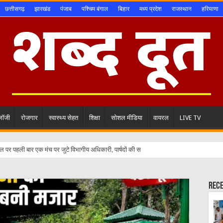
छत्तीसगढ़
झारखंड
पंजाब
पश्चिम बंगाल
बिहार
मध्य प्रदेश
राजस्थान
हरियाणा
ोलॉजी
रोजगार
स्वास्थ्य सेहत
शिक्षा
सोशल मीडिया
वायरल
LIVE TV
Rec