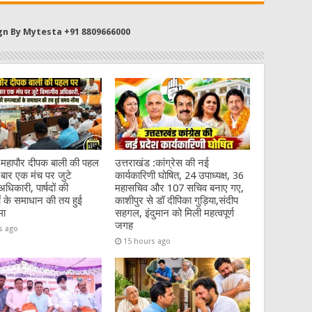
gn By Mytesta +91 8809666000
:महापौर दीपक बाली की पहल
उत्तराखंड :कांग्रेस की नई
बार एक मंच पर जुटे
कार्यकारिणी घोषित, 24 उपाध्यक्ष, 36
धिकारी, पार्षदों की
महासचिव और 107 सचिव बनाए गए,
 के समाधान की तय हुई
काशीपुर से डॉ दीपिका गुड़िया,संदीप
मा
सहगल, इंदुमान को मिली महत्वपूर्ण
जगह
s ago
15 hours ago