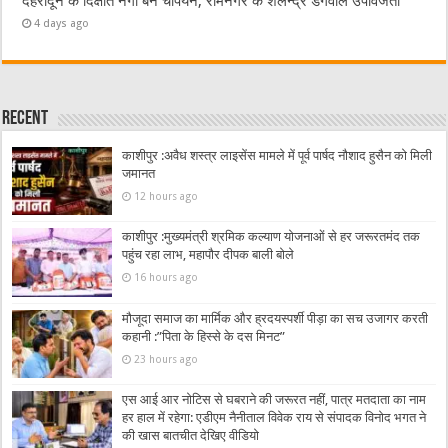
देहरादून के दिक्षांत नेगी बने चैंपियन, रामनगर के शैलेन्द्र डंगवाल उपविजेता
4 days ago
Recent
काशीपुर :अवैध शस्त्र लाइसेंस मामले में पूर्व पार्षद नौशाद हुसैन को मिली
जमानत
12 hours ago
काशीपुर :मुख्यमंत्री श्रमिक कल्याण योजनाओं से हर जरूरतमंद तक
पहुंच रहा लाभ, महापौर दीपक बाली बोले
16 hours ago
मौजूदा समाज का मार्मिक और ह्रदयस्पर्शी पीड़ा का सच उजागर करती
कहानी :”पिता के हिस्से के दस मिनट”
23 hours ago
एस आई आर नोटिस से घबराने की जरूरत नहीं, पात्र मतदाता का नाम
हर हाल में रहेगा: एडीएम नैनीताल विवेक राय से संपादक विनोद भगत ने
की खास बातचीत देखिए वीडियो