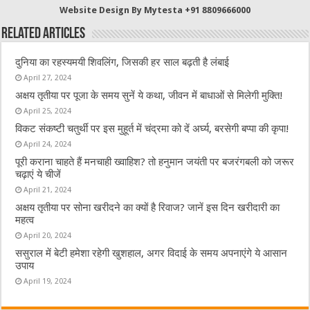
b
r
at
A
Website Design By Mytesta +91 8809666000
o
p
Related Articles
o
p
दुनिया का रहस्यमयी शिवलिंग, जिसकी हर साल बढ़ती है लंबाई
k
April 27, 2024
अक्षय तृतीया पर पूजा के समय सुनें ये कथा, जीवन में बाधाओं से मिलेगी मुक्ति!
April 25, 2024
विकट संकष्टी चतुर्थी पर इस मुहूर्त में चंद्रमा को दें अर्घ्य, बरसेगी बप्पा की कृपा!
April 24, 2024
पूरी कराना चाहते हैं मनचाही ख्वाहिश? तो हनुमान जयंती पर बजरंगबली को जरूर
चढ़ाएं ये चीजें
April 21, 2024
अक्षय तृतीया पर सोना खरीदने का क्यों है रिवाज? जानें इस दिन खरीदारी का
महत्व
April 20, 2024
ससुराल में बेटी हमेशा रहेगी खुशहाल, अगर विदाई के समय अपनाएंगे ये आसान
उपाय
April 19, 2024