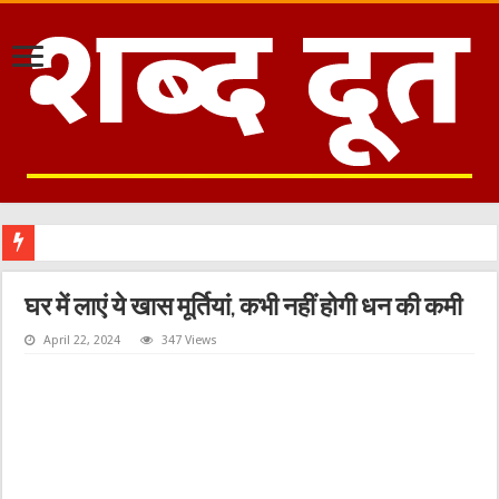
काशीपुर: नशेड़ी बेखौफ, शहर के भीतर सड़कों पर खड़े बेतरतीब वाहन से जाम, गश्त के बजाय उपलब्धियो
घर में लाएं ये खास मूर्तियां, कभी नहीं होगी धन की कमी
April 22, 2024
347 Views