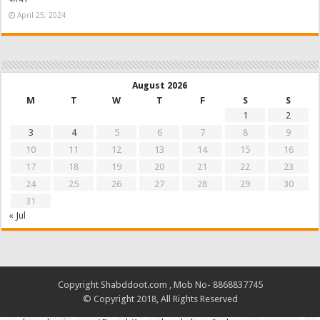
April 25, 2024
August 2026
M
T
W
T
F
S
S
1
2
3
4
5
6
7
8
9
10
11
12
13
14
15
16
17
18
19
20
21
22
23
24
25
26
27
28
29
30
31
« Jul
Copyright Shabddoot.com , Mob No- 8868837745
© Copyright 2018, All Rights Reserved