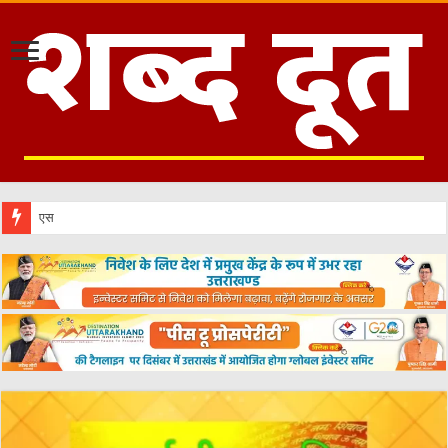
एस आई आर नोटिस से घबराने की जरूरत नहीं,