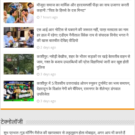
मौजूदा समाज का मार्मिक और ह्रदयस्पर्शी पीड़ा का सच उजागर करती
कहानी :”पिता के हिस्से के दस मिनट”
7 hours ago
एस आई आर नोटिस से घबराने की जरूरत नहीं, पात्र मतदाता का नाम
हर हाल में रहेगा: एडीएम नैनीताल विवेक राय से संपादक विनोद भगत ने
की खास बातचीत देखिए वीडियो
2 days ago
काशीपुर: नशेड़ी बेखौफ, शहर के भीतर सड़कों पर खड़े बेतरतीब वाहन से
जाम, गश्त के बजाय उपलब्धियों की प्रेस विज्ञप्तियां जारी कर खुश होती
पुलिस
3 days ago
काशीपुर में 5 दिवसीय उत्तराखंड ओपन स्नूकर टूर्नामेंट का भव्य समापन,
देहरादून के दिक्षांत नेगी बने चैंपियन, रामनगर के शैलेन्द्र डंगवाल
उपविजेता
3 days ago
टेक्नोलॉजी
शुभ प्रभात :गुड मॉर्निंग मैसेज की खरपतवार से लहूलुहान होता मोबाइल, अगर आप भी करते हैं