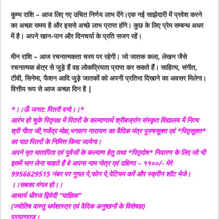
कुम्भ राशि – आज लिए गए उचित निर्णय लाभ देंगे।एक नई साझेदारी में प्रवेश करने
का अच्छा समय है और इससे अच्छे लाभ प्राप्त होंगे। कुछ के लिए प्रेम सम्बन्ध अधर
में है। अपने खान-पान और दिनचर्या के प्रति सजग रहें।
मीन राशि – आज रचनात्मकता चरम पर रहेगी। जो जातक कला, लेखन जैसे
रचनात्मक क्षेत्र से जुड़े हैं वह लोकप्रियता प्राप्त कर सकते हैं। साहित्य, संगीत,
टीवी, सिनेमा, फैशन आदि जुड़े जातकों को अपनी प्रतिभा दिखाने का अवसर मिलेगा।
वित्तीय रूप से आज अच्छा दिन है |
*।।ऊँ जगत: पितरौ वन्दे।।*
आरंभ हो चुके पितृपक्ष में पितरों के कल्याणार्थ श्रीबज्रांग संस्कृत विद्यालय में नित्य
श्री गीता जी,गजेंद्र मोक्ष,भगवान नारायण का वैदिक मंत्र पुरुषसूक्त एवं *पितृसूक्त*
का पाठ पितरों के निमित्त किया जायेगा।
अपने मृत मातापिता एवं पूर्वजों के कल्याण हेतु तथा *पितृदोष* निवारण के लिए जो भी
इसमें भाग लेना चाहते हैं वे अपना नाम गोत्र एवं दक्षिणा – ११००/- मेरे
9956629515 नंबर पर गूगल पे,फोन पे,पेटियम करें और स्क्रीन शॉट भेजे।
।।सबका मंगल हो।।
आचार्य धीरज द्विवेदी “याज्ञिक”
(ज्योतिष वास्तु धर्मशास्त्र एवं वैदिक अनुष्ठानों के विशेषज्ञ)
प्रयागराज।