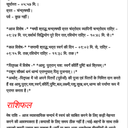
सूर्यास्त – ०५:५७ मि.।
व्रत – चंन्द्रषष्ठी।
पर्व – कुछ नहीं।
*आज विशेष -* *षष्ठी श्राद्ध,चन्द्रषष्ठी व्रत चंद्रोदय व्यापिनी चन्द्रोदय रात्रि –
०९:२४ मि. पर,सर्वार्थ सिद्धियोग पूरे दिन रात,रवियोग रात्रि – १०:४८ मि. से।*
*कल विशेष-* *सप्तमी श्राद्ध,भद्रा स्वर्ग की दिन – ०९:०२ मि. से, रात्रि –
०९:१५ मि. तक,रवियोग रात्रि – ११:३८ मि. तक।*
*पितृपक्ष में विशेष -* *आयु: पुत्रान् यश: स्वर्गं कीर्तिं पुष्टिं बलं श्रियम्।*
*पशून सौख्यं धनं धान्यं प्राप्नुयात् पितृ पूजनात्।।*
*अर्थात् -पितृपक्ष में जो अपने पितरों (पूर्वजों) की पूजा एवं पितरों के निमित्त दान करते
हैं वह आयु,पुत्र,यश,स्वर्ग,कीर्ति,पुष्टि,बल,लक्ष्मी,पशु,सुख,धन,धान्य को पर्याप्त रूप में
प्राप्त करता है।*
राशिफल
मेष राशि – आज व्यावसायिक सन्दर्भ में स्वयं को साबित करने के लिए कड़ी मेहनत
करने की आवश्यकता है।कयासों के लिए समय ठीक नहीं है।भाई-बहनों के साथ तर्क