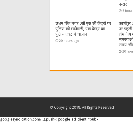
फरार
5 hour
उधम सिंह नगर :सी एस सी केंद्रों पर
काशीपुर 
पुलिस की छापेमारी, एक केंद्र का
पर पहली 
पुलिस एक्ट में चालान
विभागीय अ
समस्याओं
20 hours ago
समय-सी
20 hou
© Copyright 2018, All Rights Reserved
googlesyndication.com/ I).push({ google_ad_client: "pub-