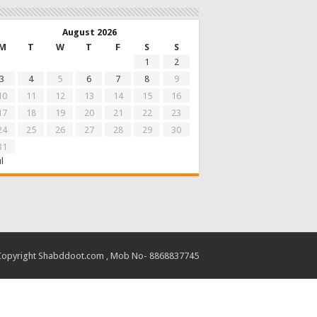
August 2026
M
T
W
T
F
S
S
1
2
3
4
5
6
7
8
9
10
11
12
13
14
15
16
17
18
19
20
21
22
23
24
25
26
27
28
29
30
31
ul
Copyright Shabddoot.com , Mob No- 8868837745