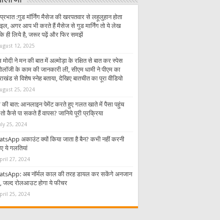
्नोलॉजी
प्रभात :गुड मॉर्निंग मैसेज की खरपतवार से लहूलुहान होता
इल, अगर आप भी करते हैं मैसेज से गुड मार्निंग तो ये लेख
 ही लिये है, जरूर पढ़ें और फिर समझें
ugust 12, 2025
 मोदी ने मन की बात में अल्मोड़ा के रक्षित से बात कर स्पेस
्नोलॉजी के काम की जानकारी ली, सीएम धामी ने पीएम का
राखंड से विशेष स्नेह बताया, देखिए बातचीत का पूरा वीडियो
ugust 25, 2024
की बात: आनलाइन पेमेंट करते हुए गलत खाते में पैसा पहुंच
तो कैसे पा सकते हैं वापस? जानिये पूरी प्रक्रिया
uly 25, 2024
tsApp अकाउंट क्यों किया जाता है बैन? कभी नहीं करनी
ए ये गलतियां
pril 27, 2024
tsApp: अब नॉर्मल काल की तरह डायल कर सकेंगे अनजान
र, जल्द रोलआउट होगा ये फीचर
pril 25, 2024