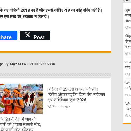
टेक
ै कि यह वीडियो 2018 का है और इससे कोविड-19 का कोई संबंध नहीं है।
शुभ 
मोबा
 लेकर इस तरह की अफवाह न फैलायें।
आपके
A
hare
Post
पीएम
टेक
उत्त
A
काम 
gn By Mytesta +91 8809666000
गया 
J
Wha
चाहि
हरिद्वार में 29-30 अगस्त को होगा
द्वितीय अंतरराष्ट्रीय दिव्य गंगा महोत्सव
A
एवं साहित्यिक कुंभ-2026
Wha
8 hours ago
नंब
A
:कांवड़िए के वेश में आए दो
यापारी को थमाया नकली नोट;
 के जाली नोट छोड़कर