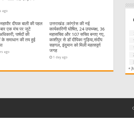
s ago
:महापौर दीपक बाली की पहल
उत्तराखंड :कांग्रेस की नई
बार एक मंच पर जुटे
कार्यकारिणी घोषित, 24 उपाध्यक्ष, 36
धिकारी, पार्षदों की
महासचिव और 107 सचिव बनाए गए,
 के समाधान की तय हुई
काशीपुर से डॉ दीपिका गुड़िया,संदीप
मा
सहगल, इंदुमान को मिली महत्वपूर्ण
जगह
rs ago
1 day ago
« J