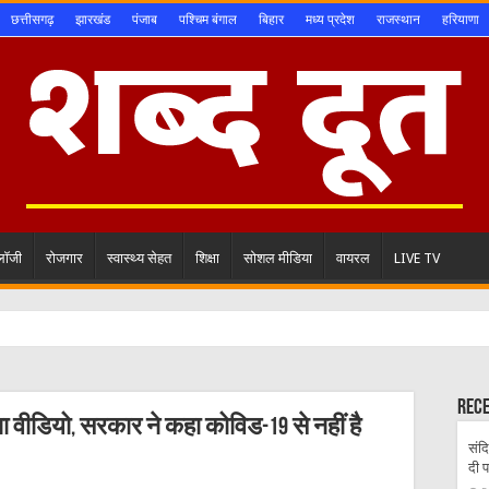
छत्तीसगढ़
झारखंड
पंजाब
पश्चिम बंगाल
बिहार
मध्य प्रदेश
राजस्थान
हरियाणा
ोलॉजी
रोजगार
स्वास्थ्य सेहत
शिक्षा
सोशल मीडिया
वायरल
LIVE TV
Rec
 वीडियो, सरकार ने कहा कोविड-19 से नहीं है
संदि
दी 