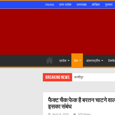
Home
उत्तर प्रदेश
उत्तराखंड
ओडिशा
गुजरात
प्रदेश
देश
अंतरास्ट्रीय
टेक्न
Breaking News
काशीपुर :महापौर द
फैक्ट चैक:फेक है बरतन चाटने वाला
इसका संबंध
April 4, 2020
970 Views