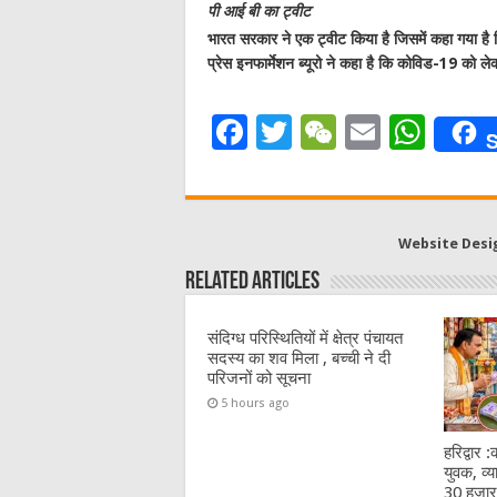
पी आई बी का ट्वीट
भारत सरकार ने एक ट्वीट किया है जिसमें कहा गया ह
प्रेस इनफार्मेशन ब्यूरो ने कहा है कि कोविड-19 को
F
T
W
E
W
S
a
w
e
m
h
c
it
C
ai
at
e
te
h
l
s
Website Desi
b
r
at
A
Related Articles
o
p
o
p
संदिग्ध परिस्थितियों में क्षेत्र पंचायत
सदस्य का शव मिला , बच्ची ने दी
k
परिजनों को सूचना
5 hours ago
हरिद्वार 
युवक, व्
30 हजार