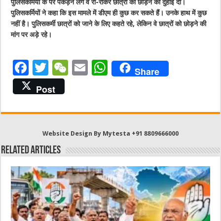
पुलिसकर्मियों के पैर पकड़ने लगे व रो-रोकर छात्रों को छोड़ने की दुहाई दी।
पुलिसकर्मियों ने कहा कि इस मामले में डीएम ही कुछ कर सकते हैं। उनके हाथ में कुछ
नहीं है। पुलिसकर्मी छात्रों को जाने के लिए कहते रहे, लेकिन वे छात्रों को छोड़ने की
मांग पर अड़े रहे।
F
T
W
E
W
Share
a
w
e
m
h
Post
c
it
C
ai
at
e
te
h
l
s
b
r
at
A
Website Design By Mytesta +91 8809666000
o
p
Related Articles
o
p
k