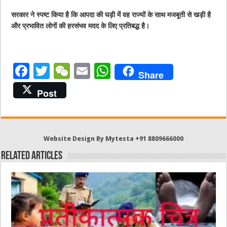
सरकार ने स्पष्ट किया है कि आपदा की घड़ी में वह राज्यों के साथ मजबूती से खड़ी है
और प्रभावित लोगों की हरसंभव मदद के लिए प्रतिबद्ध है।
F
T
W
E
W
Share
a
w
e
m
h
Post
c
it
C
ai
at
e
te
h
l
s
b
r
at
A
Website Design By Mytesta +91 8809666000
o
p
Related Articles
o
p
k