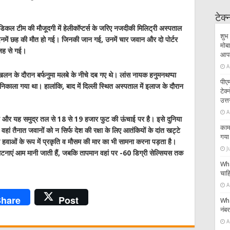
टेक
मेडिकल टीम की मौजूदगी में हेलीकॉप्टर्स के जरिए नजदीकी मिलिट्री अस्पताल
शुभ 
र इनमें छह की मौत हो गई। जिनकी जान गई, उनमें चार जवान और दो पोर्टर
मोबा
जह से गई।
आपके
A
खलन के दौरान बर्फनुमा मलबे के नीचे दब गए थे। लांस नायक हनुमनथप्पा
पीएम
िकाला गया था। हालांकि, बाद में दिल्ली स्थित अस्पताल में इलाज के दौरान
टेक
उत्त
A
ा है और यह समुद्र तल से 18 से 19 हजार फुट की ऊंचाई पर है। इसे दुनिया
काम 
 वहां तैनात जवानों को न सिर्फ देश की रक्षा के लिए आतंकियों के दांत खट्टे
गया 
फीली हवाओं के रूप में प्रकृति व मौसम की मार का भी सामना करना पड़ता है।
J
सी घटनाएं आम मानी जाती हैं, जबकि तापमान वहां पर -60 डिग्री सेल्सियस तक
Wha
चाहि
A
hare
Post
Wha
नंब
A