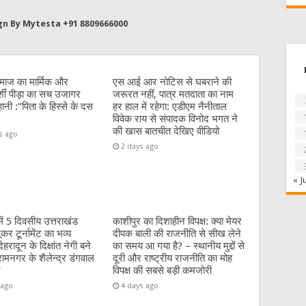
gn By Mytesta +91 8809666000
माज का मार्मिक और
एस आई आर नोटिस से घबराने की
र्शी पीड़ा का सच उजागर
जरूरत नहीं, पात्र मतदाता का नाम
नी :”पिता के हिस्से के दस
हर हाल में रहेगा: एडीएम नैनीताल
विवेक राय से संपादक विनोद भगत ने
की खास बातचीत देखिए वीडियो
s ago
2 days ago
« J
में 5 दिवसीय उत्तराखंड
काशीपुर का दिशाहीन विपक्ष: क्या मेयर
र टूर्नामेंट का भव्य
दीपक बाली की राजनीति से सीख लेने
हरादून के दिक्षांत नेगी बने
का समय आ गया है? – स्थानीय मुद्दों से
रामनगर के शैलेन्द्र डंगवाल
दूरी और राष्ट्रीय राजनीति का मोह
विपक्ष की सबसे बड़ी कमजोरी
 ago
4 days ago