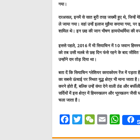
गया।
दरअसल, इनमें से सात बुरी तरह जख्मी हुए थे, जिन्हें 
ले जाया गया। वहां उन्हें इलाज मुहैया कराया गया, प
शामिल थे। इन छह की जान भीषण हायपोथर्मिया की व
इससे पहले, 2016 में भी सियाचिन में 10 जवान हिमस्
को तब उसी मलबे से छह दिन फंसे रहने के बाद जीवित न
उन्होंने दम तोड़ दिया था।
बता दें कि सियाचिन ग्लेशियर काराकोरम रेंज में पड़त
का सबसे ऊंचाई पर स्थित युद्ध क्षेत्र भी माना जाता है।
करने होते हैं, बल्कि उन्हें कंपा देने वाली ठंड और बर्
सर्दियों में इस क्षेत्र में हिमस्खलन और भूस्खलन जै
चला जाता है।
F
T
W
E
W
S
a
w
e
m
h
c
it
C
ai
at