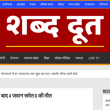
छत्तीसगढ़
झारखंड
पंजाब
पश्चिम बंगाल
बिहार
मध्य प्रदेश
राजस्थान
हरियाणा
ोलॉजी
रोजगार
स्वास्थ्य सेहत
शिक्षा
सोशल मीडिया
वायरल
LIVE TV
ाण योजनाओं से हर जरूरतमंद तक पहुंच रहा लाभ, महापौर दीपक बाली बोले
्पर्शी पीड़ा का सच उजागर करती कहानी :”पिता के हिस्से के दस मिनट”
रत नहीं, पात्र मतदाता का नाम हर हाल में रहेगा: एडीएम नैनीताल विवेक राय से संपादक विनोद भगत
Rec
े बाद 4 जवान समेत 6 की मौत
 सड़कों पर खड़े बेतरतीब वाहन से जाम, गश्त के बजाय उपलब्धियों की प्रेस विज्ञप्तियां जारी कर खुश ह
काश
स्नूकर टूर्नामेंट का भव्य समापन, देहरादून के दिक्षांत नेगी बने चैंपियन, रामनगर के शैलेन्द्र डंगवाल उ
तक 