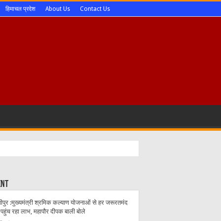
हिमाचल प्रदेश
About Us
Contact Us
 ने की खास बातचीत देखिए वीडियो
ent
ोती पुलिस
ीपुर :मुख्यमंत्री श्रमिक कल्याण योजनाओं से हर जरूरतमंद
पविजेता
पहुंच रहा लाभ, महापौर दीपक बाली बोले