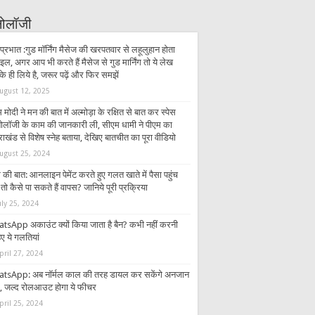
्नोलॉजी
प्रभात :गुड मॉर्निंग मैसेज की खरपतवार से लहूलुहान होता
इल, अगर आप भी करते हैं मैसेज से गुड मार्निंग तो ये लेख
 ही लिये है, जरूर पढ़ें और फिर समझें
ugust 12, 2025
 मोदी ने मन की बात में अल्मोड़ा के रक्षित से बात कर स्पेस
्नोलॉजी के काम की जानकारी ली, सीएम धामी ने पीएम का
राखंड से विशेष स्नेह बताया, देखिए बातचीत का पूरा वीडियो
ugust 25, 2024
की बात: आनलाइन पेमेंट करते हुए गलत खाते में पैसा पहुंच
तो कैसे पा सकते हैं वापस? जानिये पूरी प्रक्रिया
uly 25, 2024
tsApp अकाउंट क्यों किया जाता है बैन? कभी नहीं करनी
ए ये गलतियां
pril 27, 2024
tsApp: अब नॉर्मल काल की तरह डायल कर सकेंगे अनजान
र, जल्द रोलआउट होगा ये फीचर
pril 25, 2024