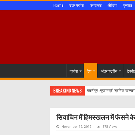
Home
उत्तर प्रदेश
उत्तराखंड
ओडिशा
गुजरात
प्रदेश
देश
अंतरास्ट्रीय
टेक्न
Breaking News
काशीपुर :मुख्यमंत्री श्रमिक कल्य
मौजूदा समाज का मार्मिक और ह्रदयस
एस आई आर नोटिस से घबराने की जरू
सियाचिन में हिमस्खलन में फंसने क
काशीपुर: नशेड़ी बेखौफ, शहर के भीतर
November 19, 2019
678 Views
काशीपुर में 5 दिवसीय उत्तराखंड ओपन 