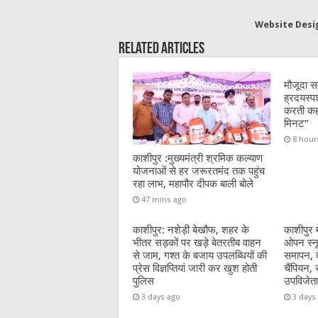
e
te
h
l
s
Website Desi
b
r
at
A
Related Articles
o
p
o
p
मौजूदा स
ह्रदयस्प
k
करती कहा
मिनट”
8 hour
काशीपुर :मुख्यमंत्री श्रमिक कल्याण
योजनाओं से हर जरूरतमंद तक पहुंच
रहा लाभ, महापौर दीपक बाली बोले
47 mins ago
काशीपुर: नशेड़ी बेखौफ, शहर के
काशीपुर 
भीतर सड़कों पर खड़े बेतरतीब वाहन
ओपन स्नूक
से जाम, गश्त के बजाय उपलब्धियों की
समापन, दे
प्रेस विज्ञप्तियां जारी कर खुश होती
चैंपियन, 
पुलिस
उपविजेता
3 days ago
3 days