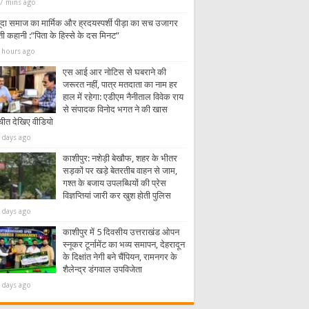
7 mins ago
नीति का मोह विपक्ष की सबसे बड़ी कमजोरी
ूदा समाज का मार्मिक और ह्रदयस्पर्शी पीड़ा का सच उजागर
ी कहानी :”पिता के हिस्से के दस मिनट”
 hours ago
एस आई आर नोटिस से घबराने की
जरूरत नहीं, पात्र मतदाता का नाम हर
हाल में रहेगा: एडीएम नैनीताल विवेक राय
से संपादक विनोद भगत ने की खास
चीत देखिए वीडियो
 days ago
काशीपुर: नशेड़ी बेखौफ, शहर के भीतर
सड़कों पर खड़े बेतरतीब वाहन से जाम,
गश्त के बजाय उपलब्धियों की प्रेस
विज्ञप्तियां जारी कर खुश होती पुलिस
 days ago
काशीपुर में 5 दिवसीय उत्तराखंड ओपन
स्नूकर टूर्नामेंट का भव्य समापन, देहरादून
के दिक्षांत नेगी बने चैंपियन, रामनगर के
शैलेन्द्र डंगवाल उपविजेता
 days ago