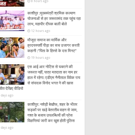
8 hours ago
काशीपुर :मुख्यमंत्री श्रमिक कल्याण
योजनाओं से हर जरूरतमंद तक पहुंच रहा
लाभ, महापौर दीपक बाली बोले
12 hours ago
मौजूदा समाज का मार्मिक और
ह्रदयस्पर्शी पीड़ा का सच उजागर करती
कहानी :”पिता के हिस्से के दस मिनट”
19 hours ago
एस आई आर नोटिस से घबराने की
जरूरत नहीं, पात्र मतदाता का नाम हर
हाल में रहेगा: एडीएम नैनीताल विवेक राय
से संपादक विनोद भगत ने की खास
चीत देखिए वीडियो
 days ago
काशीपुर: नशेड़ी बेखौफ, शहर के भीतर
सड़कों पर खड़े बेतरतीब वाहन से जाम,
गश्त के बजाय उपलब्धियों की प्रेस
विज्ञप्तियां जारी कर खुश होती पुलिस
 days ago