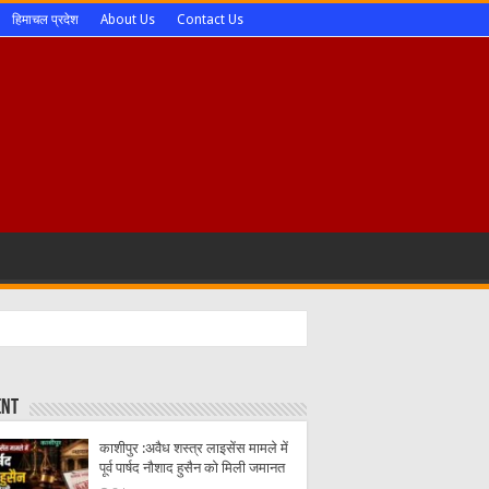
हिमाचल प्रदेश
About Us
Contact Us
ent
काशीपुर :अवैध शस्त्र लाइसेंस मामले में
पूर्व पार्षद नौशाद हुसैन को मिली जमानत