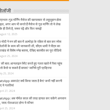
्नोलॉजी
प्रभात :गुड मॉर्निंग मैसेज की खरपतवार से लहूलुहान होता
इल, अगर आप भी करते हैं मैसेज से गुड मार्निंग तो ये लेख
 ही लिये है, जरूर पढ़ें और फिर समझें
ugust 12, 2025
 मोदी ने मन की बात में अल्मोड़ा के रक्षित से बात कर स्पेस
्नोलॉजी के काम की जानकारी ली, सीएम धामी ने पीएम का
राखंड से विशेष स्नेह बताया, देखिए बातचीत का पूरा वीडियो
ugust 25, 2024
की बात: आनलाइन पेमेंट करते हुए गलत खाते में पैसा पहुंच
तो कैसे पा सकते हैं वापस? जानिये पूरी प्रक्रिया
uly 25, 2024
tsApp अकाउंट क्यों किया जाता है बैन? कभी नहीं करनी
ए ये गलतियां
pril 27, 2024
tsApp: अब नॉर्मल काल की तरह डायल कर सकेंगे अनजान
र, जल्द रोलआउट होगा ये फीचर
pril 25, 2024