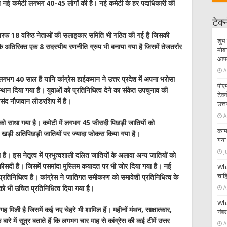
िन नई कमेटी लगभग 40-45 लोगों की है। नई कमेटी के हर पदाधिकारी की
टेक
री तरफ 18 वरिष्ठ नेताओं की सलाहकार समिति भी गठित की गई है जिसकी
शुभ 
सके अतिरिक्त एक 8 सदस्यीय रणनीति ग्रुप भी बनाया गया है जिसमें तेजतर्रार
मोबा
आपके
A
लगभग 40 साल है यानि कांग्रेस हाईकमान ने उत्तर प्रदेश में अपना भरोसा
पीएम
्थान दिया गया है। युवाओं को प्रतिनिधित्व देने का संकेत उपचुनाव की
टेक
संद नौजवान लीडरशिप में है।
उत्त
A
मूले को साधा गया है। कमेटी में लगभग 45 फीसदी पिछड़ी जातियों को
काम 
 पर खड़ी अतिपिछड़ी जातियों पर ज्यादा फोकस किया गया है।
गया 
J
। इस नेतृत्व में प्रभुत्वशाली दलित जातियों के अलावा अन्य जातियों को
5 फीसदी है। जिसमें पसमांदा मुस्लिम कयादत पर भी जोर दिया गया है। नई
Wha
चाहि
प्रतिनिधित्व है। कांग्रेस ने जातिगत समीकरण को समावेशी प्रतिनिधित्व के
 को भी उचित प्रतिनिधित्व दिया गया है।
A
Wha
गह मिली है जिसमें कई नए चेहरे भी शामिल हैं। महीनों मंथन, साक्षात्कार,
नंब
ारे में सूत्र बताते हैं कि लगभग चार माह से कांग्रेस की कई टीमें उत्तर
A