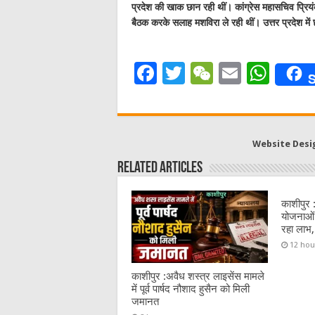
प्रदेश की खाक छान रही थीं। कांग्रेस महासचिव प्रियंका
बैठक करके सलाह मशविरा ले रही थीं। उत्तर प्रदेश में 
F
T
W
E
W
S
a
w
e
m
h
c
it
C
ai
at
e
te
h
l
s
Website Desi
b
r
at
A
Related Articles
o
p
o
p
काशीपुर 
योजनाओं 
k
रहा लाभ,
12 hou
काशीपुर :अवैध शस्त्र लाइसेंस मामले
में पूर्व पार्षद नौशाद हुसैन को मिली
जमानत