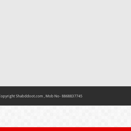
Copyright Shabddoot.com , Mob No- 8868837745