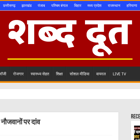
छत्तीसगढ़
झारखंड
पंजाब
पश्चिम बंगाल
बिहार
मध्य प्रदेश
राजस्थान
हरियाणा
ोलॉजी
रोजगार
स्वास्थ्य सेहत
शिक्षा
सोशल मीडिया
वायरल
LIVE TV
Rec
 नौजवानों पर दांव