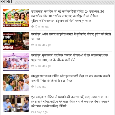
Recent
उत्तराखंड :कांग्रेस की नई कार्यकारिणी घोषित, 24 उपाध्यक्ष, 36
महासचिव और 107 सचिव बनाए गए, काशीपुर से डॉ दीपिका
गुड़िया,संदीप सहगल, इंदुमान को मिली महत्वपूर्ण जगह
10 mins ago
काशीपुर :अवैध शस्त्र लाइसेंस मामले में पूर्व पार्षद नौशाद हुसैन को मिली
जमानत
13 hours ago
काशीपुर :मुख्यमंत्री श्रमिक कल्याण योजनाओं से हर जरूरतमंद तक
पहुंच रहा लाभ, महापौर दीपक बाली बोले
17 hours ago
मौजूदा समाज का मार्मिक और ह्रदयस्पर्शी पीड़ा का सच उजागर करती
कहानी :”पिता के हिस्से के दस मिनट”
1 day ago
एस आई आर नोटिस से घबराने की जरूरत नहीं, पात्र मतदाता का नाम
हर हाल में रहेगा: एडीएम नैनीताल विवेक राय से संपादक विनोद भगत ने
की खास बातचीत देखिए वीडियो
3 days ago