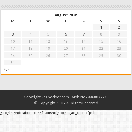
August 2026
M
T
W
T
F
S
S
1
2
3
4
5
6
7
8
9
10
11
12
13
14
15
16
17
18
19
20
21
22
23
24
25
26
27
28
29
30
31
« Jul
Copyright Shabddoot.com , Mob No- 8868837745
© Copyright 2018, All Rights Reserved
googlesyndication.com/ I).push({ google_ad_client: "pub-