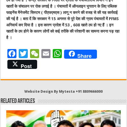
खातों के संचालन पर रोक लगाई है । पंचायतों में ऑनलाइन भुगतान के लिए पब्लिक
फाइनेंस मैनेजमेंट सिस्टम ( पीएफएमएस ) लागू न करने की वजह से की यह कार्रवाई
की गई है । बता दें कि सरकार ने 15 अगस्त से पूरे देश की ग्राम पंचायतों में PFMS
अनिवार्य कर दिया है । इस कारण प्रदेश में 53 , 608 खाते ठप हो गए हैं । इन
खातों के ठप होने के कारण लोगों को कई तरीके की परेशानी का सामना करना पड़ रहा
है ।
F
T
W
E
W
Share
a
w
e
m
h
Post
c
it
C
ai
at
e
te
h
l
s
b
r
at
A
Website Design By Mytesta +91 8809666000
o
p
Related Articles
o
p
k