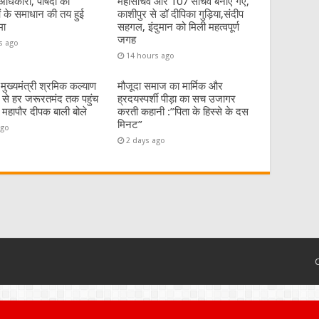
धिकारी, पार्षदों की
महासचिव और 107 सचिव बनाए गए,
 के समाधान की तय हुई
काशीपुर से डॉ दीपिका गुड़िया,संदीप
मा
सहगल, इंदुमान को मिली महत्वपूर्ण
जगह
s ago
14 hours ago
:मुख्यमंत्री श्रमिक कल्याण
मौजूदा समाज का मार्मिक और
से हर जरूरतमंद तक पहुंच
ह्रदयस्पर्शी पीड़ा का सच उजागर
 महापौर दीपक बाली बोले
करती कहानी :”पिता के हिस्से के दस
मिनट”
ago
2 days ago