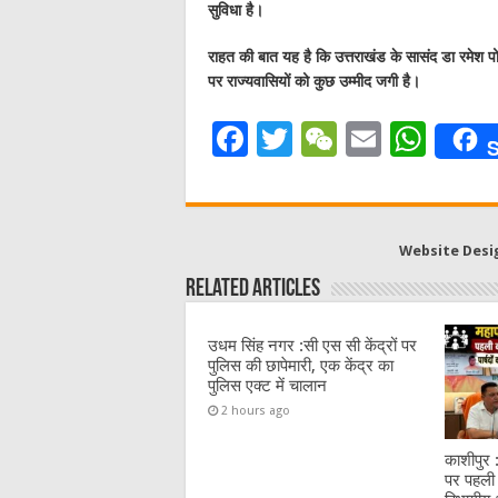
सुविधा है।
राहत की बात यह है कि उत्तराखंड के सासंद डा रमेश पोखर
पर राज्यवासियों को कुछ उम्मीद जगी है।
F
T
W
E
W
S
a
w
e
m
h
c
it
C
ai
at
e
te
h
l
s
Website Desi
b
r
at
A
Related Articles
o
p
o
p
उधम सिंह नगर :सी एस सी केंद्रों पर
पुलिस की छापेमारी, एक केंद्र का
k
पुलिस एक्ट में चालान
2 hours ago
काशीपुर 
पर पहली 