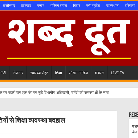
छत्तीसगढ़
झारखंड
पंजाब
पश्चिम बंगाल
बिहार
मध्य प्रदेश
राजस्थान
हरियाणा
ोलॉजी
रोजगार
स्वास्थ्य सेहत
शिक्षा
सोशल मीडिया
वायरल
LIVE TV
Rec
ों से शिक्षा व्यवस्था बदहाल
उधम
केंद