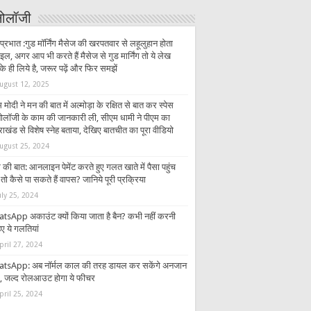
्नोलॉजी
प्रभात :गुड मॉर्निंग मैसेज की खरपतवार से लहूलुहान होता
इल, अगर आप भी करते हैं मैसेज से गुड मार्निंग तो ये लेख
 ही लिये है, जरूर पढ़ें और फिर समझें
ugust 12, 2025
 मोदी ने मन की बात में अल्मोड़ा के रक्षित से बात कर स्पेस
्नोलॉजी के काम की जानकारी ली, सीएम धामी ने पीएम का
राखंड से विशेष स्नेह बताया, देखिए बातचीत का पूरा वीडियो
ugust 25, 2024
की बात: आनलाइन पेमेंट करते हुए गलत खाते में पैसा पहुंच
तो कैसे पा सकते हैं वापस? जानिये पूरी प्रक्रिया
uly 25, 2024
tsApp अकाउंट क्यों किया जाता है बैन? कभी नहीं करनी
ए ये गलतियां
pril 27, 2024
tsApp: अब नॉर्मल काल की तरह डायल कर सकेंगे अनजान
र, जल्द रोलआउट होगा ये फीचर
pril 25, 2024