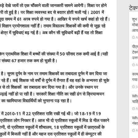
़े देखे जायें तो एक चौंकाने वाली जानकारी सामने आयेगी। शिक्षा पर होने
टेक
ोतरी तो हुई है। पर शिक्षा व्यवस्था बद से बदतर होती चली गई। 2001 में
ूदा समय में 61 अरब रुपये हो गया है। आखिर ये रुपये खर्च कहां हो रहे हैं।
शुभ 
मोबा
ं विज्ञान प्रयोगशाला नहीं हैं। तमाम विद्यालय शिक्षकों की कमी से जूझ रहे
आपके
क्षेत्र में सुविधाएं बढ़ गई है। अब कौन सी सुविधायें बढ़ी हैं यह तो शिक्षा
A
पीएम
टेक
िन प्राथमिक शिक्षा में बच्चों की संख्या में 50 फीसद तक कमी आई है।यही
उत्त
की संख्या 67 हजार तक कम हो चुकी है।
A
ै। सुगम दुर्गम के नाम पर तमाम शिक्षकों का तबादला दुर्गम में कर दिया जा
काम 
गया 
हे हैं। कई शिक्षक जो वर्षों से दुर्गम में तैनात हैं वह वहां के अभ्यस्त हो चुके
ुगम से तो शिक्षकों का तबादला कर दिया गया है। और उनके स्थान पर
J
ढ़ाई नहीं हो पा रही है। सरकारें शिक्षा नीति का सही ढंग से क्रियान्वयन
Wha
े का खामियाजा विद्यार्थियों को भुगतना पड़ रहा है।
चाहि
A
 बजट में 2010-11 में 22 प्रतिशत राशि रखी गई थी। जो 18-19 में 19
Wha
रतिशत लोग निरक्षर हैं। आज भी दो प्रतिशत स्कूलों में मिड डे मील पकाने
नंब
ानी, दो प्रतिशत स्कूलों में शौचालय, 18 प्रतिशत स्कूलों में छात्राओं के
A
ं में बिजली नहीं है और महज दस प्रतिशत स्कूलों में ही कंप्यूटर की