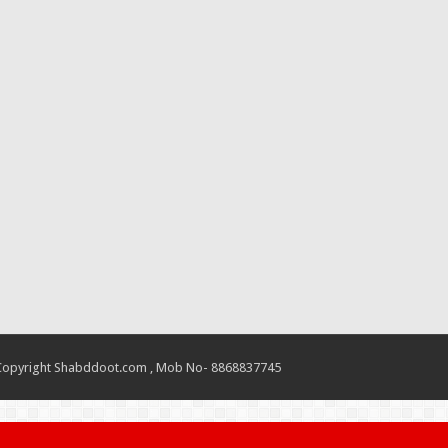
Copyright Shabddoot.com , Mob No- 8868837745