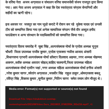
के वरिष्ठ नेता अजय अग्रवाल व संचालन वरिष्ठ समाजसेवी संजय राजपूत द्वारा किया
गया। आप नेता अजय अग्रवाल ने कहा कि देश स्वतंत्रता संग्राम सेनानियों और
शहीदों का ऋणी रहेगा।
इस अवसर पर जसपुर का नाम जूडो कराटे में रोशन कर रहे मुकेश यादव एवं उनकी
टीम को सम्मानित किया गया एवं अनेक सामाजिक संगठन जैसे वीर अब्दुल हमीद
फाउंडेशन व अन्य संस्थान के पदाधिकारियों को सम्मानित किया गया।
स्वतंत्रता दिवस समारोह में सुबा सिंह ,अल्पसंख्यक मोर्चा के प्रदेश अध्यक्ष यूनुस
चौधरी जिला उपाध्यक्ष राजीव कुमार ,प्रदेश प्रवक्ता नफीस आजाद अंसारी
,विधानसभा प्रभारी अल्पसंख्यक मोर्चा डॉक्टर दिलशाद अहमद ,नगर अध्यक्ष मोहम्मद
अकरम ,ब्लॉक अध्यक्ष अवतार सोहल,शाहिद सलमानी,जिला उपाध्यक्ष महिला
अल्पसंख्यक मोर्चा प्रवीन जहां ,नगर अध्यक्ष महिला अल्पसंख्यक मोर्चा हनीफ अंसारी
,नरेश कुमार सागर ,श्वेतांग अग्रवाल ,जसवीर सिंह राहुल ठाकुर ,ओमप्रकाश बबलू
,रविंद्र सिंह ,विकास कुमार ,सुनील कुमार ,नितिन सागर समेत तमाम लोग मौजूद थे।
Video
Media error: Format(s) not supported or source(s) not found
Player
Download File: https://shabddoot.com/wp-
content/uploads/2021/08/Video.Guru_20210815_074815594_302x216.mp4?_=1