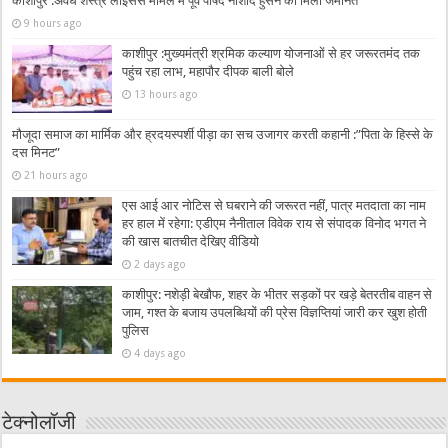
काशीपुर :अवैध शस्त्र लाइसेंस मामले में पूर्व पार्षद नौशाद हुसैन को मिली जमानत
9 hours ago
काशीपुर :मुख्यमंत्री श्रमिक कल्याण योजनाओं से हर जरूरतमंद तक
पहुंच रहा लाभ, महापौर दीपक बाली बोले
13 hours ago
मौजूदा समाज का मार्मिक और ह्रदयस्पर्शी पीड़ा का सच उजागर करती कहानी :”पिता के हिस्से के
दस मिनट”
21 hours ago
एस आई आर नोटिस से घबराने की जरूरत नहीं, पात्र मतदाता का नाम
हर हाल में रहेगा: एडीएम नैनीताल विवेक राय से संपादक विनोद भगत ने
की खास बातचीत देखिए वीडियो
2 days ago
काशीपुर: नशेड़ी बेखौफ, शहर के भीतर सड़कों पर खड़े बेतरतीब वाहन से
जाम, गश्त के बजाय उपलब्धियों की प्रेस विज्ञप्तियां जारी कर खुश होती
पुलिस
4 days ago
टेक्नोलॉजी