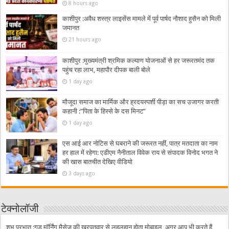
8 hours ago
काशीपुर :अवैध शस्त्र लाइसेंस मामले में पूर्व पार्षद नौशाद हुसैन को मिली
जमानत
21 hours ago
काशीपुर :मुख्यमंत्री श्रमिक कल्याण योजनाओं से हर जरूरतमंद तक
पहुंच रहा लाभ, महापौर दीपक बाली बोले
1 day ago
मौजूदा समाज का मार्मिक और ह्रदयस्पर्शी पीड़ा का सच उजागर करती
कहानी :”पिता के हिस्से के दस मिनट”
1 day ago
एस आई आर नोटिस से घबराने की जरूरत नहीं, पात्र मतदाता का नाम
हर हाल में रहेगा: एडीएम नैनीताल विवेक राय से संपादक विनोद भगत ने
की खास बातचीत देखिए वीडियो
3 days ago
टेक्नोलॉजी
शुभ प्रभात :गुड मॉर्निंग मैसेज की खरपतवार से लहूलुहान होता मोबाइल, अगर आप भी करते हैं