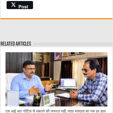
a
w
e
m
h
Post
c
it
C
ai
at
e
te
h
l
s
b
r
at
A
o
p
o
p
Related Articles
k
एस आई आर नोटिस से घबराने की जरूरत नहीं, पात्र मतदाता का नाम हर हाल