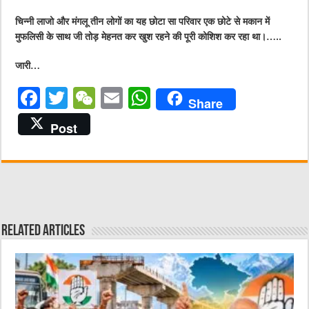
चिन्नी लाजो और मंगलू तीन लोगों का यह छोटा सा परिवार एक छोटे से मकान में
मुफलिसी के साथ जी तोड़ मेहनत कर खुश रहने की पूरी कोशिश कर रहा था।…..
जारी…
F
T
W
E
W
Share
a
w
e
m
h
Post
c
it
C
ai
at
e
te
h
l
s
b
r
at
A
o
p
o
p
Related Articles
k