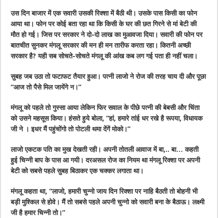
उस दिन बाजार में एक सवारी उसकी रिक्शा में बैठी थी। उसके पास किसी का फोन
आया था। फोन पर कोई बता रहा था कि किसी के घर की छत गिरने से मां बेटी की
मौत हो गई। जिस पर सरकार ने दो-दो लाख का मुआवजा दिया। सवारी की फोन पर
बातचीत सुनकर मंगलू सरकार की मन ही मन तारीफ करता रहा। कितनी अच्छी
सरकार है? यही सब सोचते-सोचते मंगलू की आंख कब लग गई पता ही नहीं चला।
सुबह जब उठा तो फटाफट तैयार हुआ। पत्नी लाजो ने रोज की तरह चाय दी और पूछा
“आज तो पैसे मिल जायेंगे न।”
मंगलू को पहले तो गुस्सा आया लेकिन फिर सवाल के पीछे पत्नी की बेबसी और चिंता
को उसने महसूस किया। हंसते हुये बोला, “हां, हमारे तांई धर रखे है रूपया, विधायक
जी ने । इधर मैं पहुंचोंगो तो पोटली थमा देंगें मोको।”
लाजो एकटक पति का मुख देखती रही। अपनी तोतली आवाज में बा,.. बा… कहती
हुई चिन्नी बाप के पास आ गयी। दरअसल रोज का नियम था मंगलू रिक्शा पर अपनी
बेटी को सबसे पहले सुबह बिठाकर एक चक्कर लगाता था।
मंगलू कहता था, “लाजो, हमारी चुन्नो जाय दिन रिक्शा पर नाहि बैठती तो बोहनी भी
बड़ी मुश्किल से होवे। मैं तो सबसे पहले अपनी चुन्नो को सवारी बना के बैठाऊ। लक्ष्मी
जी है हमार चिन्नी तो।”