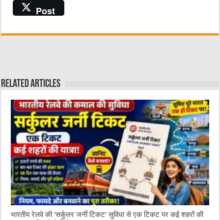
a
w
e
m
h
Post
c
it
C
ai
at
e
te
h
l
s
b
r
at
A
o
p
o
p
Related Articles
k
भारतीय रेलवे की ‘सर्कुलर जर्नी टिकट’ सुविधा से एक टिकट पर कई शहरों की