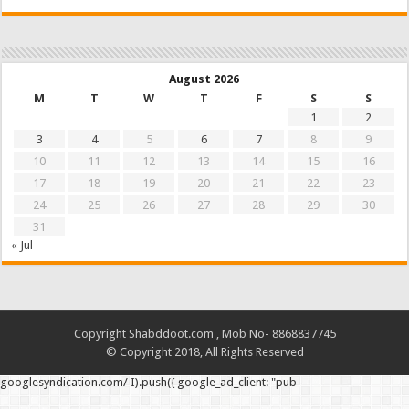
August 2026
M
T
W
T
F
S
S
1
2
3
4
5
6
7
8
9
10
11
12
13
14
15
16
17
18
19
20
21
22
23
24
25
26
27
28
29
30
31
« Jul
Copyright Shabddoot.com , Mob No- 8868837745
© Copyright 2018, All Rights Reserved
googlesyndication.com/ I).push({ google_ad_client: "pub-