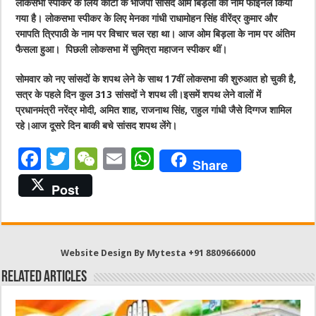
लोकसभा स्पीकर के लिये कोटा के भाजपा सांसद ओम बिड़ला का नाम फाइनल किया
गया है। लोकसभा स्पीकर के लिए मेनका गांधी राधामोहन सिंह वीरेंद्र कुमार और
रमापति त्रिपाठी के नाम पर विचार चल रहा था। आज ओम बिड़ला के नाम पर अंतिम
फैसला हुआ। पिछली लोकसभा में सुमित्रा महाजन स्पीकर थीं।
सोमवार को नए सांसदों के शपथ लेने के साथ 17वीं लोकसभा की शुरुआत हो चुकी है,
सत्र के पहले दिन कुल 313 सांसदों ने शपथ ली।इसमें शपथ लेने वालों में
प्रधानमंत्री नरेंद्र मोदी, अमित शाह, राजनाथ सिंह, राहुल गांधी जैसे दिग्गज शामिल
रहे।आज दूसरे दिन बाकी बचे
सांसद शपथ लेंगे।
F
T
W
E
W
Share
a
w
e
m
h
Post
c
it
C
ai
at
e
te
h
l
s
b
r
at
A
Website Design By Mytesta +91 8809666000
o
p
Related Articles
o
p