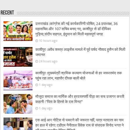
Recent
उत्तराखंड :कांग्रेस की नई कार्यकारिणी घोषित, 24 उपाध्यक्ष, 36
महासचिव और 107 सचिव बनाए गए, काशीपुर से डॉ दीपिका
गुड़िया,संदीप सहगल, इंदुमान को मिली महत्वपूर्ण जगह
10 hours ago
काशीपुर :अवैध शस्त्र लाइसेंस मामले में पूर्व पार्षद नौशाद हुसैन को मिली
जमानत
24 hours ago
काशीपुर :मुख्यमंत्री श्रमिक कल्याण योजनाओं से हर जरूरतमंद तक
पहुंच रहा लाभ, महापौर दीपक बाली बोले
1 day ago
मौजूदा समाज का मार्मिक और ह्रदयस्पर्शी पीड़ा का सच उजागर करती
कहानी :”पिता के हिस्से के दस मिनट”
1 day ago
एस आई आर नोटिस से घबराने की जरूरत नहीं, पात्र मतदाता का नाम
हर हाल में रहेगा: एडीएम नैनीताल विवेक राय से संपादक विनोद भगत ने