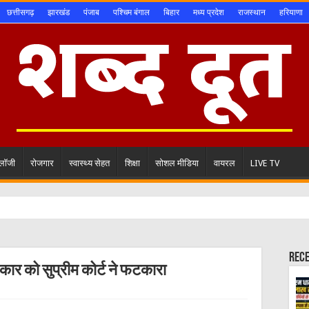
छत्तीसगढ़
झारखंड
पंजाब
पश्चिम बंगाल
बिहार
मध्य प्रदेश
राजस्थान
हरियाणा
ोलॉजी
रोजगार
स्वास्थ्य सेहत
शिक्षा
सोशल मीडिया
वायरल
LIVE TV
Rec
कार को सुप्रीम कोर्ट ने फटकारा