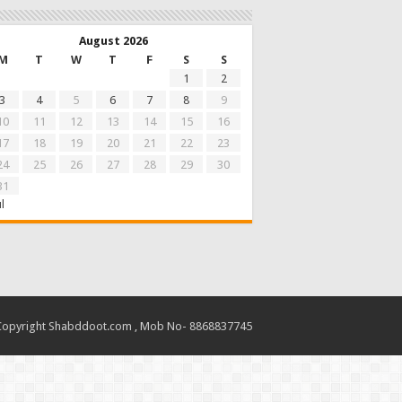
August 2026
M
T
W
T
F
S
S
1
2
3
4
5
6
7
8
9
10
11
12
13
14
15
16
17
18
19
20
21
22
23
24
25
26
27
28
29
30
31
ul
Copyright Shabddoot.com , Mob No- 8868837745