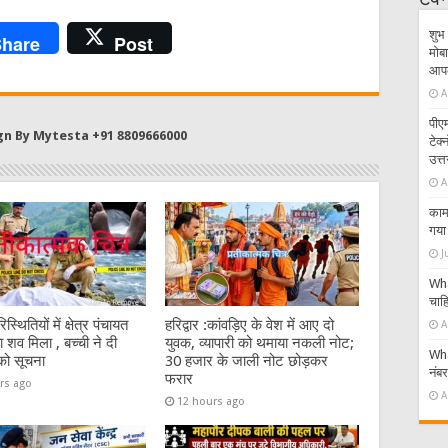
टेक
शुभ 
hare
Post
मोबा
आपके
A
पीएम
gn By Mytesta +91 8809666000
टेक
उत्त
A
काम 
गया 
J
Wha
चाहि
िस्थितियों में क्षेत्र पंचायत
हरिद्वार :कांवड़िए के वेश में आए दो
A
 शव मिला , बच्ची ने दी
युवक, व्यापारी को थमाया नकली नोट;
Wha
को सूचना
30 हजार के जाली नोट छोड़कर
नंब
फरार
rs ago
A
12 hours ago