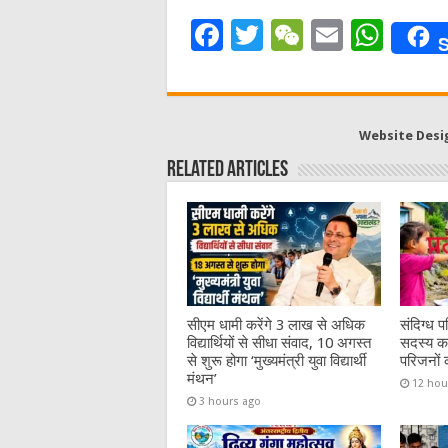
F
T
W
E
W
S
a
w
e
m
h
c
it
C
ai
at
e
te
h
l
s
Website Desi
b
r
at
A
Related Articles
o
p
o
p
k
सीएम धामी करेंगे 3 लाख से अधिक
संदिग्ध पर
विद्यार्थियों से सीधा संवाद, 10 अगस्त
सदस्य का
से शुरू होगा ‘मुख्यमंत्री युवा विद्यार्थी
परिजनों 
मंथन’
12 hou
3 hours ago