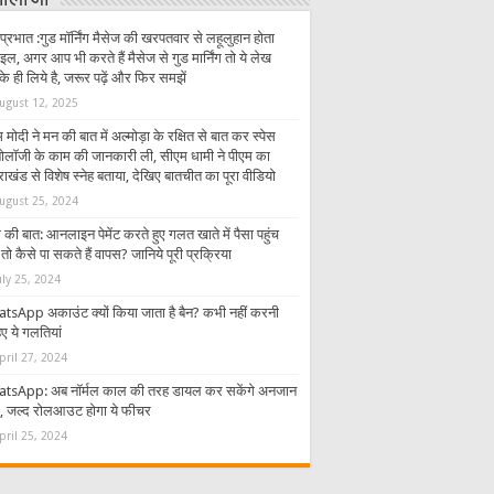
्नोलॉजी
प्रभात :गुड मॉर्निंग मैसेज की खरपतवार से लहूलुहान होता
इल, अगर आप भी करते हैं मैसेज से गुड मार्निंग तो ये लेख
 ही लिये है, जरूर पढ़ें और फिर समझें
ugust 12, 2025
 मोदी ने मन की बात में अल्मोड़ा के रक्षित से बात कर स्पेस
्नोलॉजी के काम की जानकारी ली, सीएम धामी ने पीएम का
राखंड से विशेष स्नेह बताया, देखिए बातचीत का पूरा वीडियो
ugust 25, 2024
की बात: आनलाइन पेमेंट करते हुए गलत खाते में पैसा पहुंच
तो कैसे पा सकते हैं वापस? जानिये पूरी प्रक्रिया
uly 25, 2024
tsApp अकाउंट क्यों किया जाता है बैन? कभी नहीं करनी
ए ये गलतियां
pril 27, 2024
tsApp: अब नॉर्मल काल की तरह डायल कर सकेंगे अनजान
र, जल्द रोलआउट होगा ये फीचर
pril 25, 2024