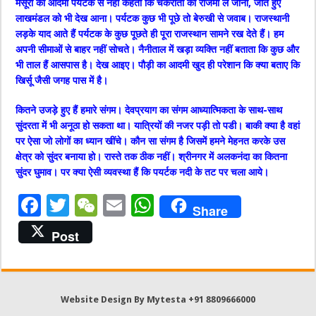
मसूरी का आदमी पर्यटक से नहीं कहता कि चकरौता की राजमा ले जाना, जाते हुए
लाखमंडल को भी देख आना। पर्यटक कुछ भी पूछे तो बेरुखी से जवाब। राजस्थानी
लड़के याद आते हैं पर्यटक के कुछ पूछते ही पूरा राजस्थान सामने रख देते हैं। हम
अपनी सीमाओं से बाहर नहीं सोचते। नैनीताल में खड़ा व्यक्ति नहीं बताता कि कुछ और
भी ताल हैं आसपास है। देख आइए। पौड़ी का आदमी खुद ही परेशान कि क्या बताए कि
खिर्सू जैसी जगह पास में है।
कितने उजड़े हुए हैं हमारे संगम। देवप्रयाग का संगम आध्यात्मिकता के साथ-साथ
सुंदरता में भी अनूठा हो सकता था। यात्रियों की नजर पड़ी तो पडी। बाकी क्या है वहां
पर ऐसा जो लोगों का ध्यान खींचे। कौन सा संगम है जिसमें हमने मेहनत करके उस
क्षेत्र को सुंदर बनाया हो। रास्ते तक ठीक नहीं। श्रीनगर में अलकनंदा का कितना
सुंदर घुमाव। पर क्या ऐसी व्यवस्था हैं कि पयर्टक नदी के तट पर चला आये।
F
T
W
E
W
Share
a
w
e
m
h
Post
c
it
C
ai
at
e
te
h
l
s
b
r
at
A
Website Design By Mytesta +91 8809666000