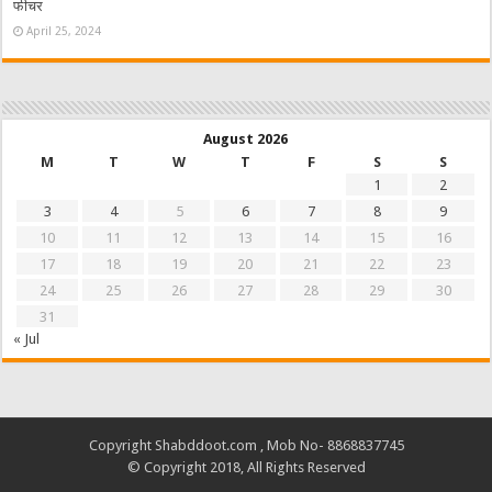
फीचर
April 25, 2024
August 2026
M
T
W
T
F
S
S
1
2
3
4
5
6
7
8
9
10
11
12
13
14
15
16
17
18
19
20
21
22
23
24
25
26
27
28
29
30
31
« Jul
Copyright Shabddoot.com , Mob No- 8868837745
© Copyright 2018, All Rights Reserved