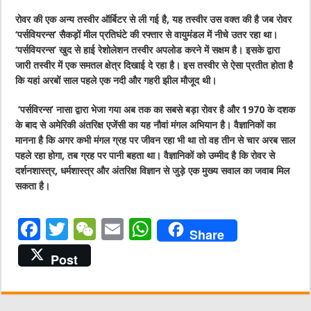
रोवर की एक अन्य तस्वीर ऑर्बिटर से ली गई है, यह तस्वीर उस वक्त की है जब रोवर
‘पर्सवियरन्स’ सैकड़ों मील प्रतिघंटे की रफ्तार से वायुमंडल में नीचे उतर रहा था।
‘पर्सवियरन्स’ खुद से हाई रेशोलेशन तस्वीर अपलोड करने में सक्षम है। इसके द्वारा
जारी तस्वीर में एक समतल क्षेत्र दिखाई दे रहा है। इस तस्वीर से ऐसा प्रतीत होता है
कि यहां अरबों साल पहले एक नदी और गहरी झील मौजूद थी।
‘पर्सविरन्स’ नासा द्वारा भेजा गया अब तक का सबसे बड़ा रोवर है और 1970 के दशक
के बाद से अमेरिकी अंतरिक्ष एजेंसी का यह नौवां मंगल अभियान है। वैज्ञानिकों का
मानना है कि अगर कभी मंगल ग्रह पर जीवन रहा भी था तो वह तीन से चार अरब साल
पहले रहा होगा, तब ग्रह पर पानी बहता था। वैज्ञानिकों को उम्मीद है कि रोवर से
दर्शनशास्त्र, धर्मशास्त्र और अंतरिक्ष विज्ञान से जुड़े एक मुख्य सवाल का जवाब मिल
सकता है।
F
T
W
E
W
Share
a
w
e
m
h
Post
c
it
C
ai
at
e
te
h
l
s