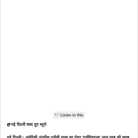
Listen to this
@नई दिल्ली शब्द दूत ब्यूरो
नई दिल्ली। अमेरिकी अंतरिक्ष एजेंसी नासा का रोवर ‘पर्सवियरन्स’ लाल ग्रह की सतह