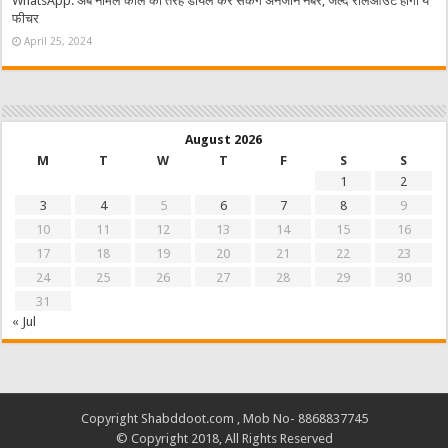
WhatsApp: अब नॉर्मल काल की तरह डायल कर सकेंगे अनजान नंबर, जल्द रोलआउट होगा ये
फीचर
April 25, 2024
August 2026
M
T
W
T
F
S
S
1
2
3
4
5
6
7
8
9
10
11
12
13
14
15
16
17
18
19
20
21
22
23
24
25
26
27
28
29
30
31
« Jul
Copyright Shabddoot.com , Mob No- 8868837745
© Copyright 2018, All Rights Reserved