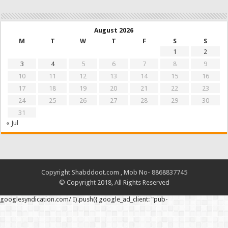
August 2026
M
T
W
T
F
S
S
1
2
3
4
5
6
7
8
9
10
11
12
13
14
15
16
17
18
19
20
21
22
23
24
25
26
27
28
29
30
31
« Jul
Copyright Shabddoot.com , Mob No- 8868837745
© Copyright 2018, All Rights Reserved
googlesyndication.com/ I).push({ google_ad_client: "pub-