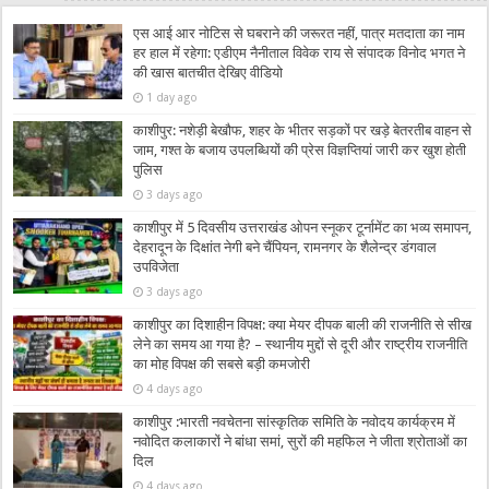
एस आई आर नोटिस से घबराने की जरूरत नहीं, पात्र मतदाता का नाम
हर हाल में रहेगा: एडीएम नैनीताल विवेक राय से संपादक विनोद भगत ने
की खास बातचीत देखिए वीडियो
1 day ago
काशीपुर: नशेड़ी बेखौफ, शहर के भीतर सड़कों पर खड़े बेतरतीब वाहन से
जाम, गश्त के बजाय उपलब्धियों की प्रेस विज्ञप्तियां जारी कर खुश होती
पुलिस
3 days ago
काशीपुर में 5 दिवसीय उत्तराखंड ओपन स्नूकर टूर्नामेंट का भव्य समापन,
देहरादून के दिक्षांत नेगी बने चैंपियन, रामनगर के शैलेन्द्र डंगवाल
उपविजेता
3 days ago
काशीपुर का दिशाहीन विपक्ष: क्या मेयर दीपक बाली की राजनीति से सीख
लेने का समय आ गया है? – स्थानीय मुद्दों से दूरी और राष्ट्रीय राजनीति
का मोह विपक्ष की सबसे बड़ी कमजोरी
4 days ago
काशीपुर :भारती नवचेतना सांस्कृतिक समिति के नवोदय कार्यक्रम में
नवोदित कलाकारों ने बांधा समां, सुरों की महफिल ने जीता श्रोताओं का
दिल
4 days ago