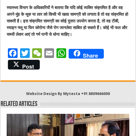
स्वास्थ्य विभाग के अधिकारियों ने बताया कि यदि कोई व्यक्ति संक्रमित है और वह
अपने मुंह के थूक या लार को किसी भी खाद्य सामग्री को लगाता है तो वह संक्रमित हो
सकती है। इस संक्रमित सामग्री का कोई दूसरा उपयोग करता है, तो वह टीबी,
स्वाइन फ्लू या फिर कोरोना जैसे रोग जानलेवा साबित हो सकते हैं। कोई भी फल और
सब्जी लेकर आएं तो गर्म पानी से धोना चाहिए।
F
T
W
E
W
Share
a
w
e
m
h
Post
c
it
C
ai
at
e
te
h
l
s
b
r
at
A
Website Design By Mytesta +91 8809666000
o
p
Related Articles
o
p
k