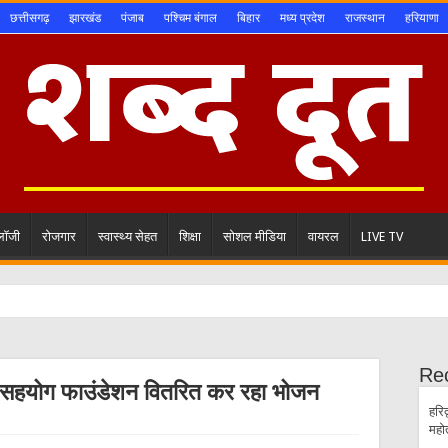
छत्तीसगढ़
झारखंड
पंजाब
पश्चिम बंगाल
बिहार
मध्य प्रदेश
राजस्थान
हरियाणा
ोलॉजी
रोजगार
स्वास्थ्य सेहत
शिक्षा
सोशल मीडिया
वायरल
LIVE TV
Re
ा सहयोग फाउंडेशन वितरित कर रहा भोजन
हरिद
महो