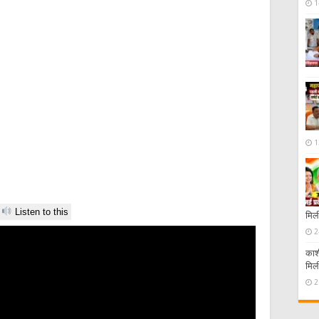
1
1
Listen to this
मिली
2
काशी
मिल
2