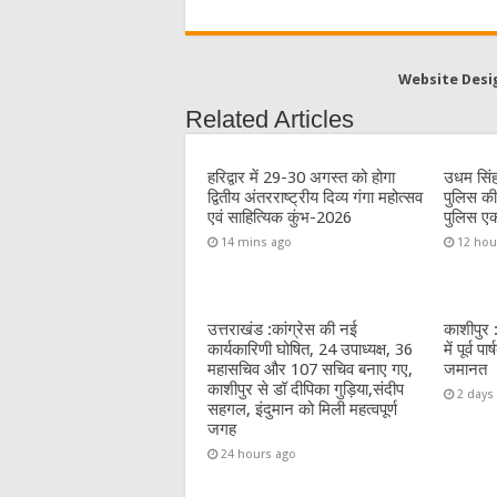
a
w
e
m
h
c
it
C
ai
at
e
te
h
l
s
Website Desi
b
r
at
A
Related Articles
o
p
o
p
हरिद्वार में 29-30 अगस्त को होगा
उधम सिंह
द्वितीय अंतरराष्ट्रीय दिव्य गंगा महोत्सव
पुलिस की
k
एवं साहित्यिक कुंभ-2026
पुलिस एक
14 mins ago
12 hou
उत्तराखंड :कांग्रेस की नई
काशीपुर 
कार्यकारिणी घोषित, 24 उपाध्यक्ष, 36
में पूर्व 
महासचिव और 107 सचिव बनाए गए,
जमानत
काशीपुर से डॉ दीपिका गुड़िया,संदीप
2 days
सहगल, इंदुमान को मिली महत्वपूर्ण
जगह
24 hours ago