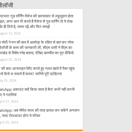
्नोलॉजी
प्रभात :गुड मॉर्निंग मैसेज की खरपतवार से लहूलुहान होता
इल, अगर आप भी करते हैं मैसेज से गुड मार्निंग तो ये लेख
 ही लिये है, जरूर पढ़ें और फिर समझें
ugust 12, 2025
 मोदी ने मन की बात में अल्मोड़ा के रक्षित से बात कर स्पेस
्नोलॉजी के काम की जानकारी ली, सीएम धामी ने पीएम का
राखंड से विशेष स्नेह बताया, देखिए बातचीत का पूरा वीडियो
ugust 25, 2024
की बात: आनलाइन पेमेंट करते हुए गलत खाते में पैसा पहुंच
तो कैसे पा सकते हैं वापस? जानिये पूरी प्रक्रिया
uly 25, 2024
tsApp अकाउंट क्यों किया जाता है बैन? कभी नहीं करनी
ए ये गलतियां
pril 27, 2024
tsApp: अब नॉर्मल काल की तरह डायल कर सकेंगे अनजान
र, जल्द रोलआउट होगा ये फीचर
pril 25, 2024