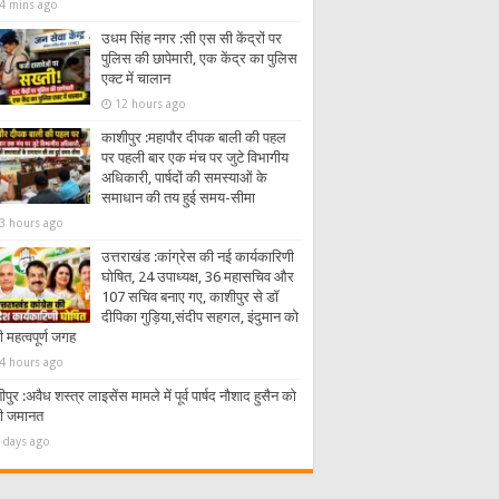
4 mins ago
उधम सिंह नगर :सी एस सी केंद्रों पर
पुलिस की छापेमारी, एक केंद्र का पुलिस
एक्ट में चालान
12 hours ago
काशीपुर :महापौर दीपक बाली की पहल
पर पहली बार एक मंच पर जुटे विभागीय
अधिकारी, पार्षदों की समस्याओं के
समाधान की तय हुई समय-सीमा
3 hours ago
उत्तराखंड :कांग्रेस की नई कार्यकारिणी
घोषित, 24 उपाध्यक्ष, 36 महासचिव और
107 सचिव बनाए गए, काशीपुर से डॉ
दीपिका गुड़िया,संदीप सहगल, इंदुमान को
 महत्वपूर्ण जगह
4 hours ago
पुर :अवैध शस्त्र लाइसेंस मामले में पूर्व पार्षद नौशाद हुसैन को
ी जमानत
 days ago