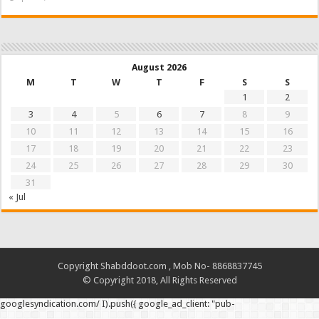
August 2026
M
T
W
T
F
S
S
1
2
3
4
5
6
7
8
9
10
11
12
13
14
15
16
17
18
19
20
21
22
23
24
25
26
27
28
29
30
31
« Jul
Copyright Shabddoot.com , Mob No- 8868837745
© Copyright 2018, All Rights Reserved
googlesyndication.com/ I).push({ google_ad_client: "pub-