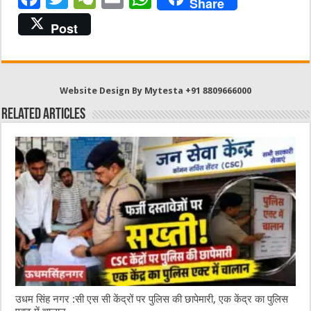
Share
a
w
e
m
h
Post
c
it
C
ai
at
e
te
h
l
s
b
r
at
A
Website Design By Mytesta +91 8809666000
o
p
Related Articles
o
p
k
उधम सिंह नगर :सी एस सी केंद्रों पर पुलिस की छापेमारी, एक केंद्र का पुलिस