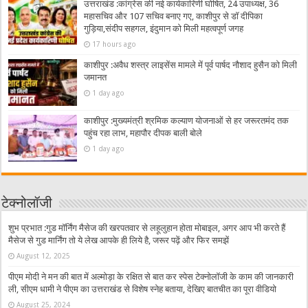
उत्तराखंड :कांग्रेस की नई कार्यकारिणी घोषित, 24 उपाध्यक्ष, 36
महासचिव और 107 सचिव बनाए गए, काशीपुर से डॉ दीपिका
गुड़िया,संदीप सहगल, इंदुमान को मिली महत्वपूर्ण जगह
17 hours ago
काशीपुर :अवैध शस्त्र लाइसेंस मामले में पूर्व पार्षद नौशाद हुसैन को मिली
जमानत
1 day ago
काशीपुर :मुख्यमंत्री श्रमिक कल्याण योजनाओं से हर जरूरतमंद तक
पहुंच रहा लाभ, महापौर दीपक बाली बोले
1 day ago
टेक्नोलॉजी
शुभ प्रभात :गुड मॉर्निंग मैसेज की खरपतवार से लहूलुहान होता मोबाइल, अगर आप भी करते हैं
मैसेज से गुड मार्निंग तो ये लेख आपके ही लिये है, जरूर पढ़ें और फिर समझें
August 12, 2025
पीएम मोदी ने मन की बात में अल्मोड़ा के रक्षित से बात कर स्पेस टेक्नोलॉजी के काम की जानकारी
ली, सीएम धामी ने पीएम का उत्तराखंड से विशेष स्नेह बताया, देखिए बातचीत का पूरा वीडियो
August 25, 2024