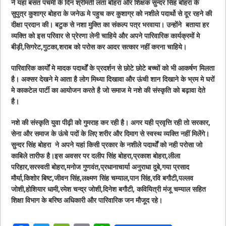
ने यहां बसंत पंचमी के दिन श्रीमती लता बोहरा और शिक्षक सुन्दर सिंह बोहरा के
सुपुत्र कुशाग्र बोहरा के जनेऊ मे पहुच कर कुशाग्र को नशीले पदार्थो से दूर रहने की
दीक्षा प्रदान की। बटुक से नशा मुक्ति का संकल्प पत्र भरवाया। उन्होंने बताया हर
व्यक्ति को इस परिवार से प्रेरणा लेनी चाहिये और अपने पारिवारिक कार्यक्रमों मे
बीड़ी,सिगरेट,गुटका,शराब को परोस कर आदर सत्कार नहीं करना चाहिये।
पारिवारिक कार्यों मे मादक पदार्थों के प्रदर्शन से छोटे छोटे बच्चों को भी आकर्षण मिलता
है। अक्सर देखने मे आता है लोग मिथ्या दिखावा और ऊंची शान दिखाने के भ्रम मे घरों
मे काकटेल पार्टी का आयोजन करते है जो समाज मे नशे की संस्कृति को बढ़ावा देते
है।
नशे की संस्कृति युवा पीढ़ी को गुमराह कर रही है। अगर यही प्रवृत्ति रही तो सरकार,
सेना और समाज के ऊंचे पदों के लिए शरीर और दिमाग से स्वस्थ व्यक्ति नहीं मिलेंगे।
सुन्दर सिंह बोहरा ने अपने यहां किसी प्रकार के नशीले पदार्थों को नही परोसा जो
काबिले तारीफ है।इस अवसर पर दलीप सिंह बोहरा,प्रकाश बोहरा,लीला
परिहार,सरस्वती बोहरा,मनोज गुणवंत,प्रधानाचार्या अनुराधा दुबे,गया प्रसाद
मौर्या,किशोर बिष्ट,जीवन सिंह,लक्ष्मण सिंह चम्याल,पान सिंह,रवि बगौटी,पल्लव
जोशी,होशियार धामी,रमेश चन्द्र जोशी,दिनेश बगौटी, कवियित्री मंजू चम्याल सहित
शिक्षा विभाग के बरिष्ठ अधिकारी और पारिवारिक जन मौजूद रहे।