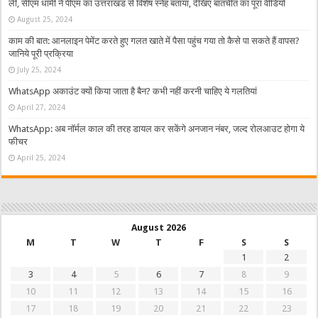
ली, सीएम धामी ने पीएम का उत्तराखंड से विशेष स्नेह बताया, देखिए बातचीत का पूरा वीडियो
August 25, 2024
काम की बात: आनलाइन पेमेंट करते हुए गलत खाते में पैसा पहुंच गया तो कैसे पा सकते हैं वापस?
जानिये पूरी प्रक्रिया
July 25, 2024
WhatsApp अकाउंट क्यों किया जाता है बैन? कभी नहीं करनी चाहिए ये गलतियां
April 27, 2024
WhatsApp: अब नॉर्मल काल की तरह डायल कर सकेंगे अनजान नंबर, जल्द रोलआउट होगा ये
फीचर
April 25, 2024
August 2026
M
T
W
T
F
S
S
1
2
3
4
5
6
7
8
9
10
11
12
13
14
15
16
17
18
19
20
21
22
23